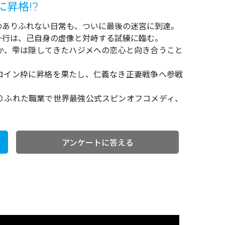
昇格!?
のありふれない日常も、ついに最後の迷宮に到達。
一行は、己自身の虚像と対峙する試練に臨む。
か、雫は隠してきたハジメへの恋心と向き合うこと
ロイン枠に昇格を果たし、仁義なき正妻戦争へ参戦
ありふれた職業で世界最強公式スピンオフコメディ、
アンケートに答える