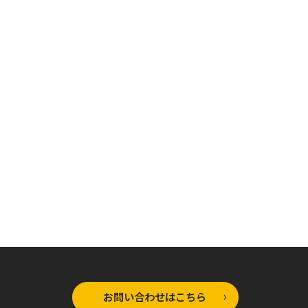
オーバーラップ文庫
オーバーラップ文庫
ラップ文庫
ありふれた職業で世
ありふれた職業で世
れた職業で世
界最強 11
界最強 零4
零 5
お問い合わせはこちら