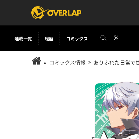
連載一覧
履歴
コミックス
コミック
ライトノベ
コミックス情報
ありふれた日常で世
コミックガルド
文庫
コミッククリエ
ノベルス
LiQulle
ノベルスf
ラブパルフェ
ロサージュノベル
オーバーラップ文庫
オーバ
コミッククリエ