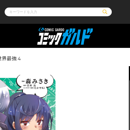
ル
その他
通販・NEW
界最強 4
コミックエッセイ
OVERLAP STOR
ポケットモンスター
オーバーラップ広
アニメ
ス
ゲーム
ーラップノベルス
オーバーラップノベルスf
ロサージュノ
リキューレ
コミックパルフェ