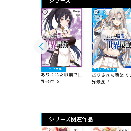
シリーズ
ックガルド
コミックガルド
コミックガルド
ふれた職業で世
ありふれた職業で世
ありふれた職業で
 17
界最強 16
界最強 15
シリーズ関連作品