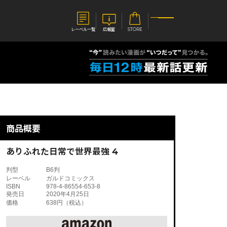
レーベル一覧
広報室
STORE
S
企業
E
会社概要
報室
採用情報
アクセス
商品概要
オーバーラップホールディングス
ベルス
コミックガルド
お問い合わせはこちら
ありふれた日常で世界最強 4
判型
B6判
レーベル
ガルドコミックス
ISBN
978-4-86554-653-8
発売日
2020年4月25日
価格
638円（税込）
コミックエッセイ