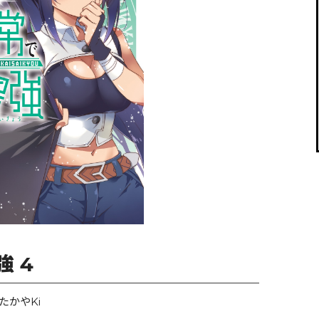
閉じる
 4
かやKi