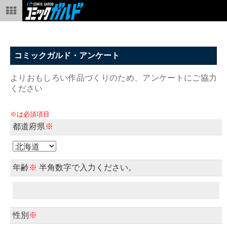
コミックガルド・アンケート
よりおもしろい作品づくりのため、アンケートにご協力
ください
※は必須項目
都道府県
※
年齢
※
半角数字で入力ください。
性別
※