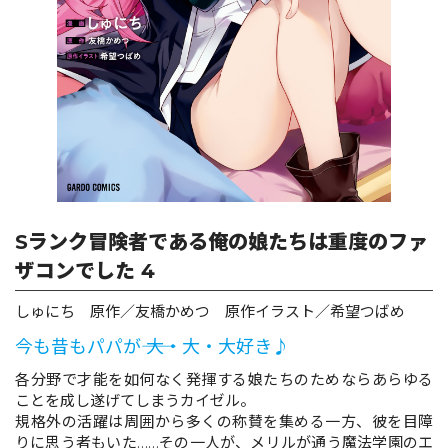
ロサージュノベルス
コミックガルド
コミッククリエ
Sランク冒険者である俺の娘たちは重度のファ
ザコンでした 4
しゅにち 原作／友橋かめつ 原作イラスト／希望つばめ
リキューレ
今も昔もパパが―― 大・大・大好き♪
各分野で才能を如何なく発揮する娘たちのためならあらゆる
ことを成し遂げてしまうカイゼル。
コミックパルフェ
規格外の活躍は周囲から多くの称賛を集める一方、彼を目障
りに思う者もいた……その一人が、メリルが通う魔法学園のエ