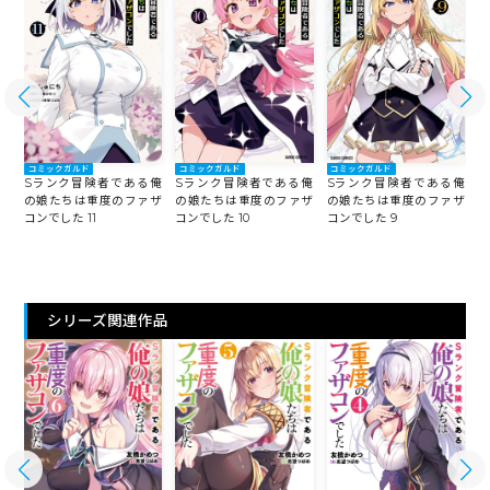
コミックガルド
コミックガルド
コミックガルド
俺
Sランク冒険者である俺
Sランク冒険者である俺
Sランク冒険者である俺
ザ
の娘たちは重度のファザ
の娘たちは重度のファザ
の娘たちは重度のファザ
コンでした 11
コンでした 10
コンでした 9
コ
シリーズ関連作品