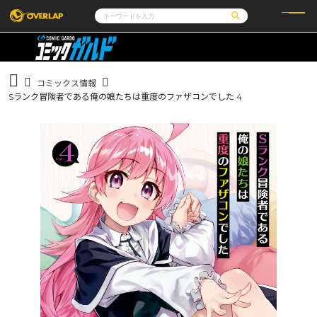
コミック
ライトノベル
コミックガルド
文庫
コミッククリエ
ノベルス
コミックス情報
LiQulle
ノベルスf
ラブパルフェ
ロサージュノベルス
Sランク冒険者である俺の娘たちは重度のファザコンでした 4
その他
通販・NEWS
コミックエッセイ
OVERLAP STORE
ポケットモンスター
オーバーラップ広報室
アニメ
ゲーム
企業
会社概要
オーバーラップ文庫
採用情報
アクセス
オーバーラップホールディングス
お問い合わせはこちら
オーバーラップノベルス
オーバーラップノベルスf