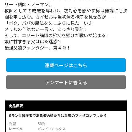
リート講師・ノーマン。
教師としての威厳を奪われ、敵対心を燃やす男は無謀にも決
闘を申し込む。カイゼルは当初渋る様子を見せるが――
コミックエッセイ
「ボク、パパの魔法を久しぶりに見たーい♪」
メリルの何気ない一言で、あっさり受諾。
閉じる
そして、エリート講師の矜持を懸けた戦いが始まる！
娘に甘すぎる父ははた迷惑!?
最強父娘ファンタジー、第４幕！
連載ページはこちら
アンケートに答える
商品概要
Sランク冒険者である俺の娘たちは重度のファザコンでした 4
判型
B6判
レーベル
ガルドコミックス