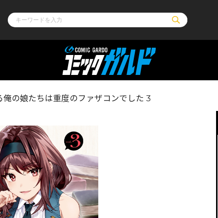
ル
その他
通販・NEW
る俺の娘たちは重度のファザコンでした 3
コミックエッセイ
OVERLAP STOR
ポケットモンスター
オーバーラップ広
アニメ
ス
ゲーム
ーラップノベルス
オーバーラップノベルスf
ロサージュノ
リキューレ
コミックパルフェ