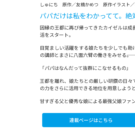
しゅにち 原作／友橋かめつ 原作イラスト／
パパだけは――私をわかってて。絶
因縁の王都に再び帰ってきたカイゼルは成
活をスタート。
目覚ましい活躍をする娘たちを少しでも助
の講師とまさに八面六臂の働きをみせる――。
「パパはなんだって抜群にこなせるもの」
王都を離れ、娘たちとの厳しい研鑽の日々
の力をさらに活用できる地位を用意しようとす
甘すぎる父と優秀な娘による最強父娘ファ
連載ページはこちら