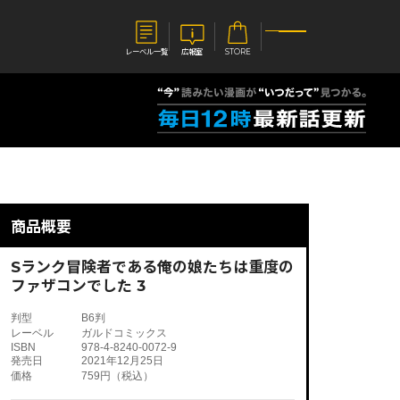
レーベル一覧
広報室
STORE
S
企業
E
会社概要
報室
採用情報
アクセス
商品概要
オーバーラップホールディングス
ベルス
コミックガルド
お問い合わせはこちら
Sランク冒険者である俺の娘たちは重度の
ファザコンでした 3
判型
B6判
レーベル
ガルドコミックス
ISBN
978-4-8240-0072-9
コミックエッセイ
発売日
2021年12月25日
価格
759円（税込）