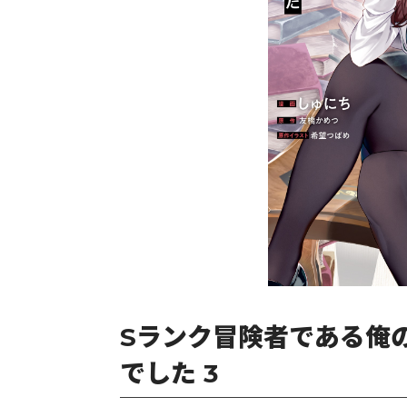
Sランク冒険者である俺
でした 3