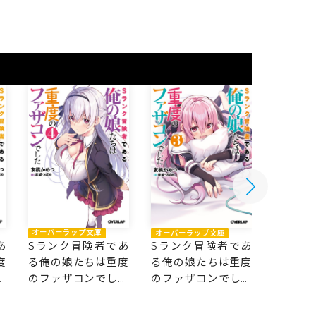
オーバーラップ文庫
オーバーラップ文庫
オーバー
Sランク冒険者であ
Sランク冒険者であ
Sラン
あ
る俺の娘たちは重度
る俺の娘たちは重度
る俺の
度
のファザコンでした
のファザコンでした
のファ
た
4
3
2