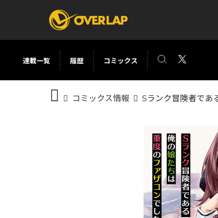
連載一覧
履歴
コミックス
コミック
ライトノベ
コミックス情報
Sランク冒険者であ
コミックガルド
文庫
コミッククリエ
ノベルス
LiQulle
ノベルスf
ラブパルフェ
ロサージュノベル
オーバーラップ文庫
オーバ
コミッククリエ