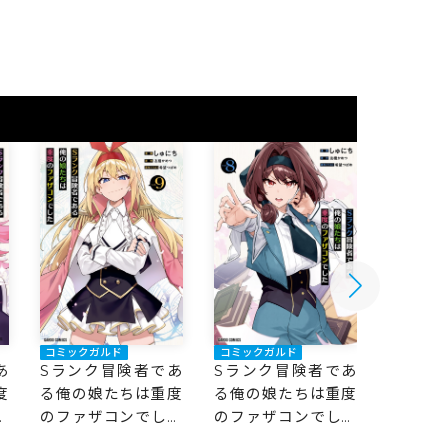
コミックガルド
コミックガルド
コミック
あ
Sランク冒険者であ
Sランク冒険者であ
Sラン
度
る俺の娘たちは重度
る俺の娘たちは重度
る俺の
た
のファザコンでした
のファザコンでした
のファ
9
8
7