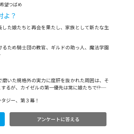
希望つばめ
対よ？
長した娘たちと再会を果たし、家族として新たな生
けるため騎士団の教官、ギルドの助っ人、魔法学園
で磨いた規格外の実力に度肝を抜かれた周囲は、そ
るが、カイゼルの第一優先は常に娘たちで――!?
ンタジー、第３幕！
アンケートに答える