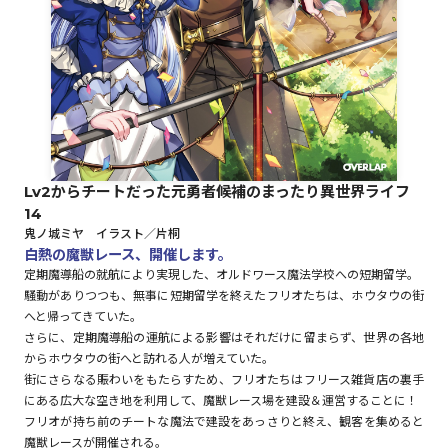
ロサージュノベルス
コミックガルド
Lv2からチートだった元勇者候補のまったり異世界ライフ
14
コミッククリエ
鬼ノ城ミヤ イラスト／片桐
白熱の魔獣レース、開催します。
定期魔導船の就航により実現した、オルドワース魔法学校への短期留学。
騒動がありつつも、無事に短期留学を終えたフリオたちは、ホウタウの街
へと帰ってきていた。
リキューレ
さらに、定期魔導船の運航による影響はそれだけに留まらず、世界の各地
からホウタウの街へと訪れる人が増えていた。
街にさらなる賑わいをもたらすため、フリオたちはフリース雑貨店の裏手
にある広大な空き地を利用して、魔獣レース場を建設＆運営することに！
コミックパルフェ
フリオが持ち前のチートな魔法で建設をあっさりと終え、観客を集めると
魔獣レースが開催される。