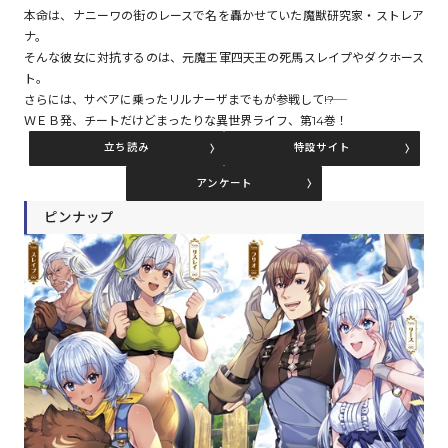
本命は、ナニーワの街のレースで名を轟かせていた魔獣研究家・ストレア
ナ。
そんな彼女に対抗するのは、元魔王軍四天王の死馬スレイプやダクホース
コミックエッセイ
ト。
さらには、サベアに乗ったリルナーザまでもが参戦して――!?
閉じる
ＷＥＢ発、チートだけどまったりな異世界ライフ、第14巻！
立ち読み
特設サイト
アンケート
ピンナップ