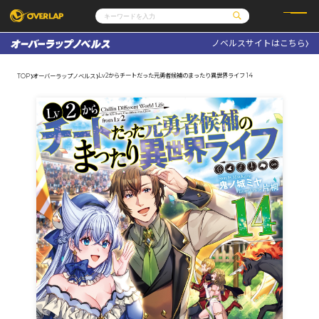
ノベルスサイトはこちら
コミック
ライトノベル
コミックガルド
文庫
Lv2からチートだった元勇者候補のまったり異世界ライフ 14
TOP
オーバーラップノベルス
コミッククリエ
ノベルス
LiQulle
ノベルスf
ラブパルフェ
ロサージュノベルス
その他
通販・NEWS
コミックエッセイ
OVERLAP STORE
ポケットモンスター
オーバーラップ広報室
アニメ
ゲーム
企業
会社概要
オーバーラップ文庫
採用情報
アクセス
オーバーラップホールディングス
お問い合わせはこちら
オーバーラップノベルス
オーバーラップノベルスf