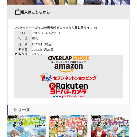
購入はこちらから
Lv2からチートだった元勇者候補のまったり異世界ライフ 14
ISBN
978-4-8240-0244-0
判 型
B6判
定 価
1,320円（税込）
発売日
2022年7月25日
▼ 取り扱いショップ
シリーズ