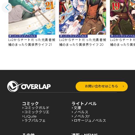
オーバーラップノベルス
オーバーラップノベルス
オーバーラップノベ
者候
Lv2からチートだった元勇者候
Lv2からチートだった元勇者候
Lv2からチー
2
補のまったり異世界ライフ 21
補のまったり異世界ライフ 20
補のまったり異世
お問い合わせはこちら
コミック
ライトノベル
コミックガルド
文庫
コミッククリエ
ノベルス
LiQulle
ノベルスf
ラブパルフェ
ロサージュノベルス