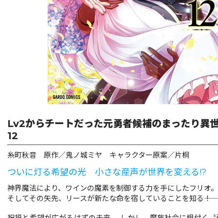
リキューレ
コミックパルフェ
コミックエッセイ
閉じる
Lv2からチートだった元勇者候補のまったり異
12
糸町秋音 原作／鬼ノ城ミヤ キャラクター原案／片桐
ついに灯る希望の光 小さな産声が世界を変える!?
神界魔法により、ワインの魔素を制御する力を手にしたフリオ。
そしてその矢先、リースが新たな命を宿していることを知る――！
祝福と希望が広がるはずの未来。 しかし、魔族社会に根付く〝