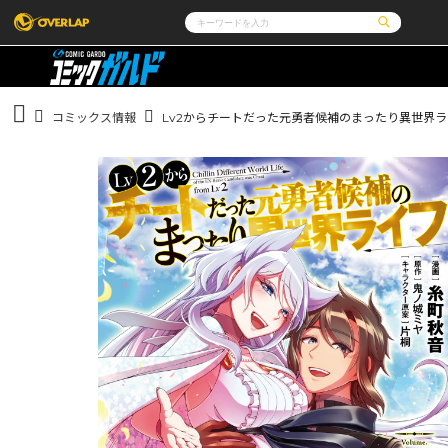
コミック
ライトノベル
コミックガルド
文庫
コミッククリエ
ノベルス
コミックス情報
Lv2からチートだった元勇者候補のまったり異世界ライ
LiQulle
ノベルスf
ラブパルフェ
ロサージュノベルス
その他
通販・NEWS
コミックエッセイ
OVERLAP STORE
ポケットモンスター
オーバーラップ広報室
アニメ
ゲーム
企業
会社概要
オーバーラップ文庫
オーバーラップノベルス
採用情報
アクセス
オーバーラップホールディングス
お問い合わせはこち
オーバーラップノベルスf
ロサージュノベルス
コミックガルド
コミッククリエ