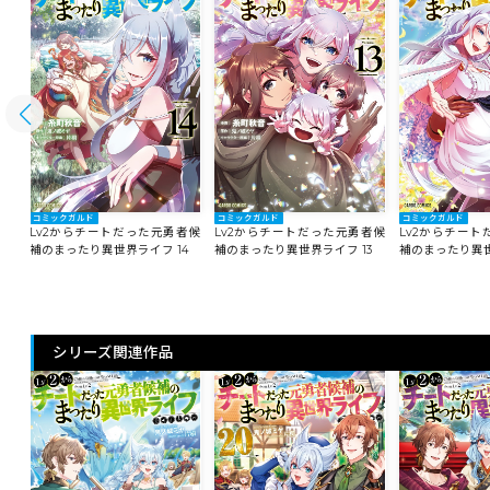
コミックガルド
コミックガルド
コミックガルド
者候
Lv2からチートだった元勇者候
Lv2からチートだった元勇者候
Lv2からチー
5
補のまったり異世界ライフ 14
補のまったり異世界ライフ 13
補のまったり異世
シリーズ関連作品