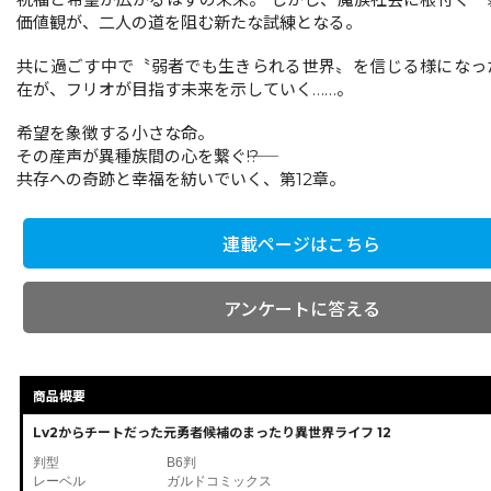
価値観が、二人の道を阻む新たな試練となる。
共に過ごす中で〝弱者でも生きられる世界〟を信じる様になっ
在が、フリオが目指す未来を示していく……。
希望を象徴する小さな命。
その産声が異種族間の心を繋ぐ――!?
共存への奇跡と幸福を紡いでいく、第12章。
連載ページはこちら
アンケートに答える
商品概要
Lv2からチートだった元勇者候補のまったり異世界ライフ 12
判型
B6判
レーベル
ガルドコミックス