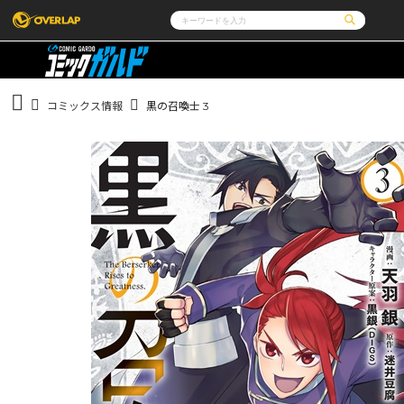
コミック
ライトノベル
コミックガルド
文庫
コミッククリエ
ノベルス
コミックス情報
黒の召喚士 3
LiQulle
ノベルスf
ラブパルフェ
ロサージュノベルス
その他
通販・NEWS
コミックエッセイ
OVERLAP STORE
ポケットモンスター
オーバーラップ広報室
アニメ
ゲーム
企業
会社概要
オーバーラップ文庫
オーバーラップノベルス
採用情報
アクセス
オーバーラップホールディングス
お問い合わせはこ
オーバーラップノベルスf
ロサージュノベルス
コミックガルド
コミッククリエ