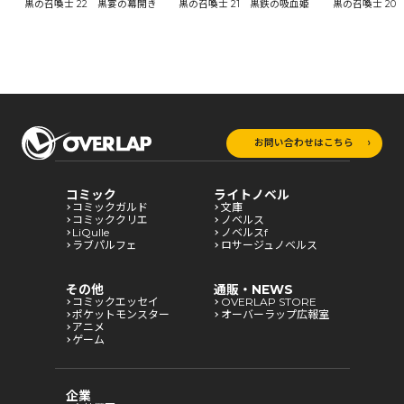
黒の召喚士 22 黒宴の幕開き
黒の召喚士 21 黒鉄の吸血姫
黒の召喚士 20
お問い合わせはこちら
コミック
ライトノベル
コミックガルド
文庫
コミッククリエ
ノベルス
LiQulle
ノベルスf
ラブパルフェ
ロサージュノベルス
その他
通販・NEWS
コミックエッセイ
OVERLAP STORE
ポケットモンスター
オーバーラップ広報室
アニメ
ゲーム
企業