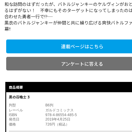
和な訪問のはずだったが、バトルジャンキーのケルヴィンがお
るはずがない！ 不幸にもそのターゲットになってしまったの
合わせた勇者一行で――!?
黒衣のバトルジャンキーが仲間と共に繰り広げる爽快バトルフ
幕!!
連載ページはこちら
アンケートに答える
商品概要
黒の召喚士 3
判型
B6判
レーベル
ガルドコミックス
ISBN
978-4-86554-485-5
発売日
2019年4月25日
価格
726円（税込）