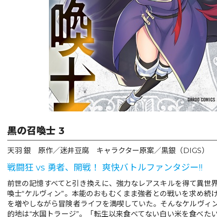
リキューレ
コミックパルフェ
コミックエッセイ
閉じる
黒の召喚士 3
天羽 銀 原作／迷井豆腐 キャラクター原案／黒銀（DIGS）
戦闘狂 vs 勇者、開戦！ 爽快バトルファンタジー!!
前世の記憶すべてと引き換えに、強力なレアスキルを得て異世
喚士“ケルヴィン”。本能のおもむくまま強者との戦いを求め続
を増やしながら冒険者ライフを満喫していた。そんなケルヴィ
的地は“水国トラージ”。「転生以来食べてない白い米を食べた