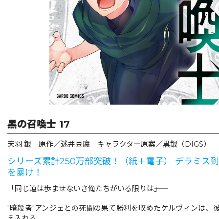
リキューレ
コミックパルフェ
コミックエッセイ
閉じる
黒の召喚士 17
天羽 銀 原作／迷井豆腐 キャラクター原案／黒銀（DIGS）
シリーズ累計250万部突破！（紙＋電子） デラミス到着
を暴け！
「同じ道は歩ませないさ俺たちがいる限りは――」
"暗殺者"アンジェとの死闘の果て勝利を収めたケルヴィンは、
え入れる。