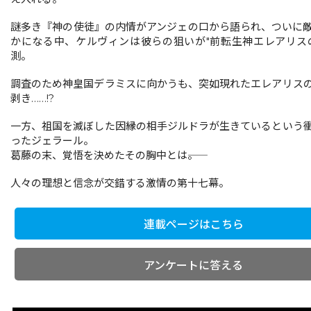
謎多き『神の使徒』の内情がアンジェの口から語られ、ついに
かになる中、ケルヴィンは彼らの狙いが"前転生神エレアリス
測。
調査のため神皇国デラミスに向かうも、突如現れたエレアリス
剥き……!?
一方、祖国を滅ぼした因縁の相手ジルドラが生きているという
ったジェラール。
葛藤の末、覚悟を決めたその胸中とは――。
人々の理想と信念が交錯する激情の第十七幕。
連載ページはこちら
アンケートに答える