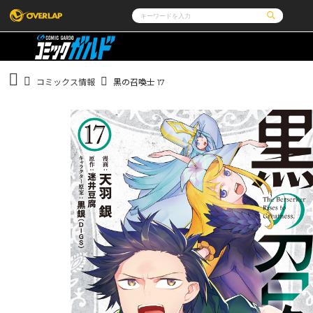
コミック
ライトノベル
コミックガルド
文庫
コミッククリエ
ノベルス
コミックス情報
黒の召喚士 17
LiQulle
ノベルスf
ラブパルフェ
ロサージュノベルス
その他
通販・NEWS
コミックエッセイ
OVERLAP STORE
ポケットモンスター
オーバーラップ広報室
アニメ
ゲーム
企業
会社概要
オーバーラップ文庫
オーバーラップノベルス
採用情報
アクセス
オーバーラップホールディングス
お問い合わせはこ
オーバーラップノベルスf
ロサージュノベルス
コミックガルド
コミッククリエ