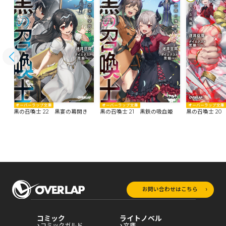
オーバーラップ文庫
オーバーラップ文庫
オーバーラップ文庫
黒の召喚士 22 黒宴の幕開き
黒の召喚士 21 黒鉄の吸血姫
黒の召喚士 20
お問い合わせはこちら
コミック
ライトノベル
コミックガルド
文庫