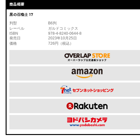
商品概要
黒の召喚士 17
判型
B6判
レーベル
ガルドコミックス
ISBN
978-4-8240-0644-8
発売日
2023年10月25日
価格
726円（税込）