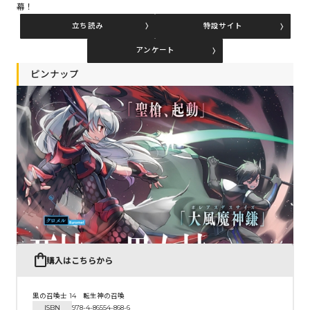
幕！
立ち読み
特設サイト
コミックエッセイ
アンケート
閉じる
ピンナップ
購入はこちらから
黒の召喚士 14 転生神の召喚
ISBN
978-4-86554-868-6