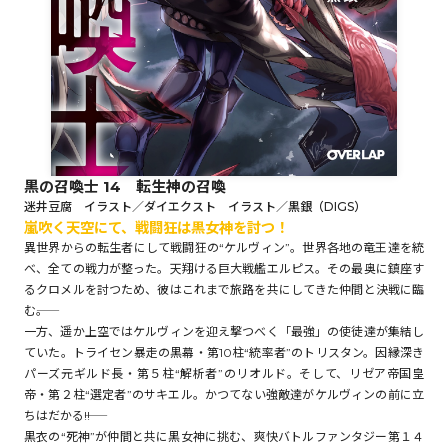
ロサージュノベルス
コミックガルド
黒の召喚士 14 転生神の召喚
迷井豆腐 イラスト／ダイエクスト イラスト／黒銀（DIGS）
嵐吹く天空にて、戦闘狂は黒女神を討つ！
コミッククリエ
異世界からの転生者にして戦闘狂の“ケルヴィン”。世界各地の竜王達を統
べ、全ての戦力が整った。天翔ける巨大戦艦エルピス。その最奥に鎮座す
るクロメルを討つため、彼はこれまで旅路を共にしてきた仲間と決戦に臨
む――。
リキューレ
一方、遥か上空ではケルヴィンを迎え撃つべく「最強」の使徒達が集結し
ていた。トライセン暴走の黒幕・第10柱“統率者”のトリスタン。因縁深き
パーズ元ギルド長・第５柱“解析者”のリオルド。そして、リゼア帝国皇
帝・第２柱“選定者”のサキエル。かつてない強敵達がケルヴィンの前に立
ちはだかる――!!
コミックパルフェ
黒衣の“死神”が仲間と共に黒女神に挑む、爽快バトルファンタジー第１４