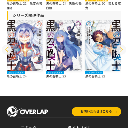
たる
黒の召喚士 22 黒宴の幕
黒の召喚士 21 黒鉄の吸
黒の召喚士 20 交わる双
黒
開き
血姫
鬼
シリーズ関連作品
コミックガルド
コミックガルド
コミックガルド
コ
黒の召喚士 24
黒の召喚士 23
黒の召喚士 22
黒
お問い合わせはこちら
コミック
ライトノベル