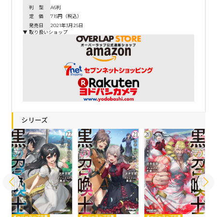
判 型
A6判
定 価
715円（税込）
発売日
2021年3月25日
▼ 取り扱いショップ
シリーズ
オーバーラップ文庫
オーバーラップ文庫
オーバーラップ文庫
オ