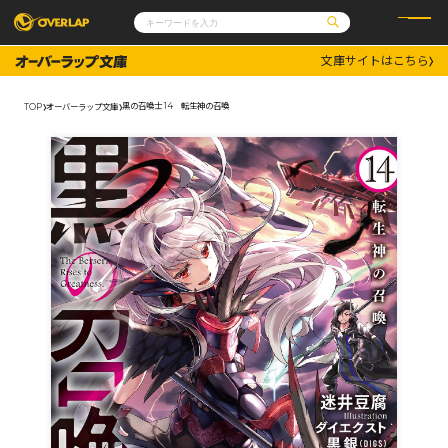
文庫サイトはこちら
コミック
ライトノベル
コミックガルド
文庫
黒の召喚士 14 転生神の召喚
TOP
オーバーラップ文庫
コミッククリエ
ノベルス
LiQulle
ノベルスf
ラブパルフェ
ロサージュノベルス
その他
通販・NEWS
コミックエッセイ
OVERLAP STORE
ポケットモンスター
オーバーラップ広報室
アニメ
ゲーム
企業
会社概要
オーバーラップ文庫
採用情報
アクセス
オーバーラップホールディングス
お問い合わせはこちら
オーバーラップノベルス
オーバーラップノベルスf