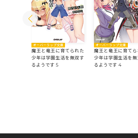
庫
オーバーラップ文庫
オーバーラップ文庫
育てられた
魔王と竜王に育てられた
魔王と竜王に育てら
活を無双す
少年は学園生活を無双す
少年は学園生活を無
るようです 5
るようです 4