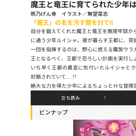
魔王と竜王に育てられた少年は
熊乃げん骨 イラスト／無望菜志
「魔王」の名を汚す闇を討て!!
自分を鍛えてくれた魔王と竜王を無限牢獄か
に通う少年ルイシャ。彼が暮らす王都に、突
一団を指揮するのは、野心に燃える魔族ウラ
王となるべく、王都で恐ろしい計画を実行し
いち早く王都の異変に気付いたルイシャと
封鎖されていて……!?
絶大な力を得た少年によるちょっとＨな冒険譚
立ち読み
ピンナップ