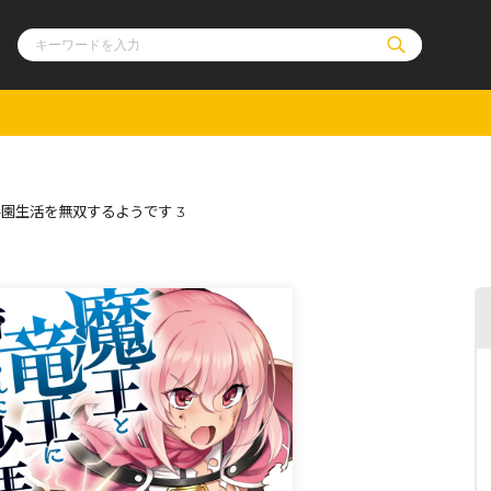
ル
その他
通販・NEW
園生活を無双するようです 3
コミックエッセイ
OVERLAP STOR
ポケットモンスター
オーバーラップ広
アニメ
ス
ゲーム
ーラップノベルス
オーバーラップノベルスf
ロサージュノ
リキューレ
コミックパルフェ