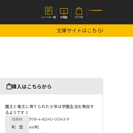
レーベル一覧
広報室
STORE
文庫サイトはこちら
S
企業
E
会社概要
報室
採用情報
アクセス
オーバーラップホールディングス
ベルス
コミックガルド
購入はこちらから
お問い合わせはこちら
魔王と竜王に育てられた少年は学園生活を無双す
るようです 3
ISBN
978-4-8240-0043-9
コミックエッセイ
判 型
A6判