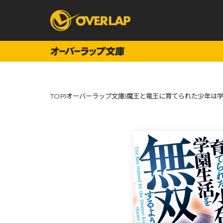
コミック
ライトノベ
TOP
オーバーラップ文庫
魔王と竜王に育てられた少年は学
コミックガルド
文庫
コミッククリエ
ノベルス
LiQulle
ノベルスf
ラブパルフェ
ロサージュノベル
オーバーラップ文庫
オーバ
コミッククリエ