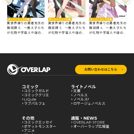
オーバーラップ文庫
オーバーラップ文庫
オーバーラップ文庫
オ
の
異世界帰りの勇者先生の
異世界帰りの勇者先生の
異世界帰りの勇者先生の
異
たち
無双譚 6 ～教え子たち
無双譚 5 ～教え子たち
無双譚 4 ～教え子たち
無
組
が化物や宇宙人や謎の組
が化物や宇宙人や謎の組
が化物や宇宙人や謎の組
が
織と戦ってる件～
織と戦ってる件～
織と戦ってる件～
織
お問い合わせはこちら
コミック
ライトノベル
コミックガルド
文庫
コミッククリエ
ノベルス
LiQulle
ノベルスf
ラブパルフェ
ロサージュノベルス
その他
通販・NEWS
コミックエッセイ
OVERLAP STORE
ポケットモンスター
オーバーラップ広報室
アニメ