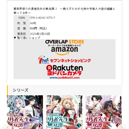
異世界帰りの勇者先生の無双譚 2 ～教え子たちが化物や宇宙人や謎の組織と
戦ってる件～
ISBN
978-4-8240-1079-7
判 型
A6判
定 価
858円（税込）
発売日
2025年2月25日
▼ 取り扱いショップ
シリーズ