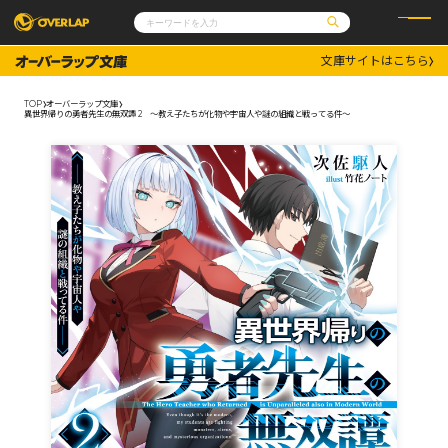
文庫サイトはこちら
コミック
ライトノベル
コミックガルド
文庫
TOP
オーバーラップ文庫
コミッククリエ
ノベルス
異世界帰りの勇者先生の無双譚 2 ～教え子たちが化物や宇宙人や謎の組織と戦ってる件～
LiQulle
ノベルスf
ラブパルフェ
ロサージュノベルス
その他
通販・NEWS
コミックエッセイ
OVERLAP STORE
ポケットモンスター
オーバーラップ広報室
アニメ
ゲーム
企業
会社概要
オーバーラップ文庫
採用情報
アクセス
オーバーラップホールディングス
お問い合わせはこちら
オーバーラップノベルス
オーバーラップノベルスf