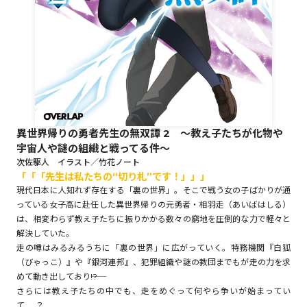
ロサージュノベルス
コミックガルド
異世界帰りの勇者先生の無双譚 2 ～教え子たちが化物や
宇宙人や謎の組織と戦ってる件～
コミッククリエ
次佐駆人 イラスト／竹花ノート
「「「先生は私たちの“切り札”です！」」」
現代日本に人知れず存在する「裏の世界」。そこで戦う女の子ばかりが通
っている女子高に赴任した異世界帰りの元勇者・相羽走（あいばはしる）
は、相変わらず教え子たちに振りかかる数々の窮地を圧倒的な力で軽々と
リキューレ
解決していた。
走の噂はみるみるうちに「裏の世界」に広がっていく。特務機関『白狐
（びゃっこ）』や『銀河連邦』、犯罪組織や謎の教団までもが走の力を求
めて動き出しており――!?
コミックパルフェ
さらには教え子たちの中でも、走をめぐって何やら争いが始まってい
て……？