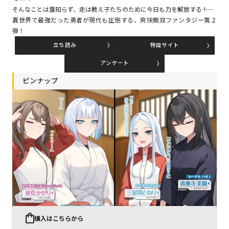
そんなことは露知らず、走は教え子たちのために今日も力を解放する――！
異世界で最強だった勇者が現代も圧倒する、爽快無双ファンタジー第２
弾！
コミックエッセイ
立ち読み
特設サイト
閉じる
アンケート
ピンナップ
購入はこちらから