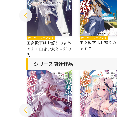
オーバーラップ文庫
庫
オーバーラップ文庫
王女殿下はお怒りの
怒りのよう
王女殿下はお怒りのよう
です 7
の時を越えて
です 8.白き少女と未知の
光
シリーズ関連作品