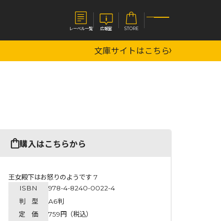
レーベル一覧
広報室
STORE
文庫サイトはこちら
S
企業
E
会社概要
報室
採用情報
アクセス
オーバーラップホールディングス
ベルス
コミックガルド
購入はこちらから
お問い合わせはこちら
王女殿下はお怒りのようです 7
ISBN
978-4-8240-0022-4
コミックエッセイ
判 型
A6判
定 価
759円（税込）