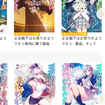
オーバーラップ文庫
オーバーラップ文庫
よう
王女殿下はお怒りのよう
王女殿下はお怒りのよう
です 6.戦地に舞う銀風
です 5．邂逅、そして