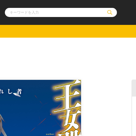
ル
その他
通販・NEW
コミックエッセイ
OVERLAP STOR
ポケットモンスター
オーバーラップ広
アニメ
ス
ゲーム
ーラップノベルス
オーバーラップノベルスf
ロサージュノ
リキューレ
コミックパルフェ