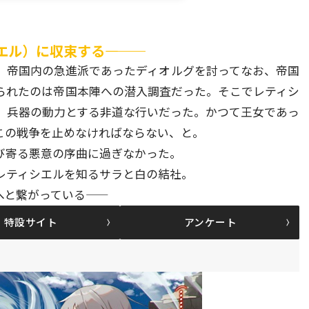
7
）に収束する――――
。帝国内の急進派であったディオルグを討ってなお、帝国
られたのは帝国本陣への潜入調査だった。そこでレティシ
、兵器の動力とする非道な行いだった。かつて王女であっ
この戦争を止めなければならない、と。
び寄る悪意の序曲に過ぎなかった。
レティシエルを知るサラと白の結社。
繋がっている――
特設サイト
アンケート