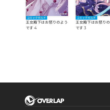
コミックガルド
コミックガルド
怒りのよう
王女殿下はお怒りのよう
王女殿下はお怒り
です 4
です 3