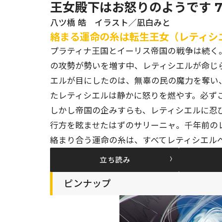
王女殿下はお怒りのようです 
八ツ橋 皓 イラスト／凪白みと
絡まる運命の糸は転生王女（レティシエル
プラティナ王国とイーリス帝国の戦争は続く
の攻勢が勢いを増す中、レティシエルが命じ
エルが目にしたのは、無辜の民の魔力を奪い
たレティシエルは静かに怒りを燃やす。必ず
しかし帝国の企みすらも、レティシエルに忍
行方を眩ませたはずのサリーニャ。千年前の
絡まり合う運命の糸は、すべてレティシエルへと
立ち読み
ピンナップ