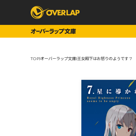
コミック
ライトノベ
TOP
オーバーラップ文庫
王女殿下はお怒りのようです 7
コミックガルド
文庫
コミッククリエ
ノベルス
LiQulle
ノベルスf
ラブパルフェ
ロサージュノベル
オーバーラップ文庫
オーバ
コミッククリエ