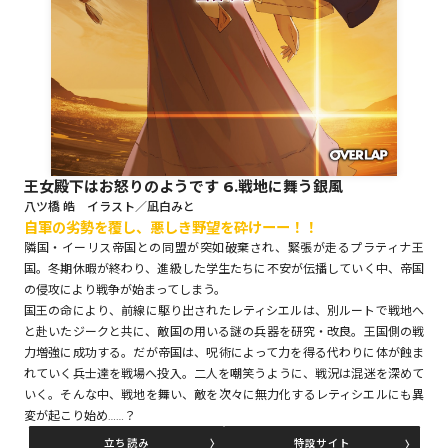
ロサージュノベルス
コミックガルド
王女殿下はお怒りのようです 6.戦地に舞う銀風
八ツ橋 皓 イラスト／凪白みと
自軍の劣勢を覆し、悪しき野望を砕けーー！！
コミッククリエ
隣国・イーリス帝国との同盟が突如破棄され、緊張が走るプラティナ王
国。冬期休暇が終わり、進級した学生たちに不安が伝播していく中、帝国
の侵攻により戦争が始まってしまう。
国王の命により、前線に駆り出されたレティシエルは、別ルートで戦地へ
リキューレ
と赴いたジークと共に、敵国の用いる謎の兵器を研究・改良。王国側の戦
力増強に成功する。だが帝国は、呪術によって力を得る代わりに体が蝕ま
れていく兵士達を戦場へ投入。二人を嘲笑うように、戦況は混迷を深めて
いく。そんな中、戦地を舞い、敵を次々に無力化するレティシエルにも異
変が起こり始め……？
コミックパルフェ
立ち読み
特設サイト