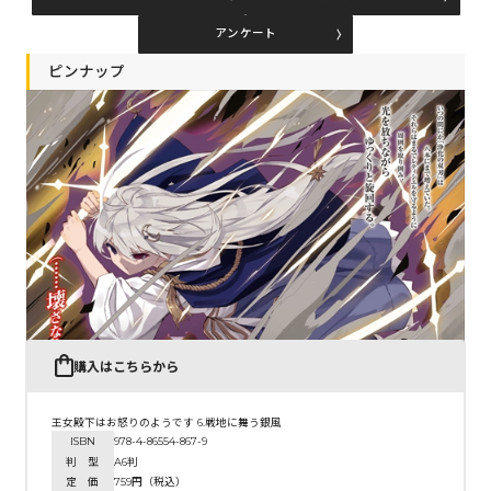
アンケート
コミックエッセイ
ピンナップ
閉じる
購入はこちらから
王女殿下はお怒りのようです 6.戦地に舞う銀風
ISBN
978-4-86554-867-9
判 型
A6判
定 価
759円（税込）