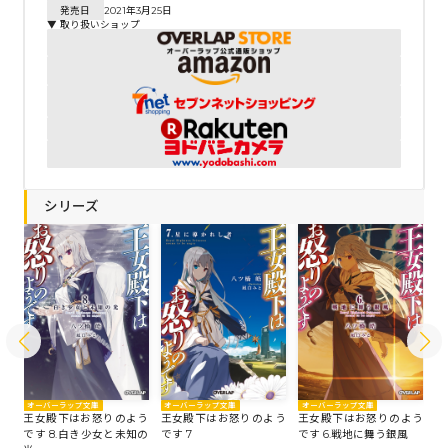
発売日
2021年3月25日
▼ 取り扱いショップ
シリーズ
オーバーラップ文庫
オーバーラップ文庫
オ
オーバーラップ文庫
王女殿下はお怒りのよう
王女殿下はお怒りのよう
王
う
王女殿下はお怒りのよう
です 7
です 6.戦地に舞う銀風
で
て
です 8.白き少女と未知の