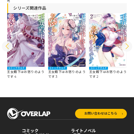
光
シリーズ関連作品
コミックガルド
コミックガルド
コミックガルド
コ
う
王女殿下はお怒りのよう
王女殿下はお怒りのよう
王女殿下はお怒りのよう
王
です 4
です 3
です 2
で
お問い合わせはこちら
コミック
ライトノベル