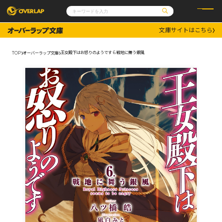
文庫サイトはこちら
コミック
ライトノベル
コミックガルド
文庫
王女殿下はお怒りのようです 6.戦地に舞う銀風
TOP
オーバーラップ文庫
コミッククリエ
ノベルス
LiQulle
ノベルスf
ラブパルフェ
ロサージュノベルス
その他
通販・NEWS
コミックエッセイ
OVERLAP STORE
ポケットモンスター
オーバーラップ広報室
アニメ
ゲーム
企業
会社概要
オーバーラップ文庫
採用情報
アクセス
オーバーラップホールディングス
お問い合わせはこちら
オーバーラップノベルス
オーバーラップノベルスf