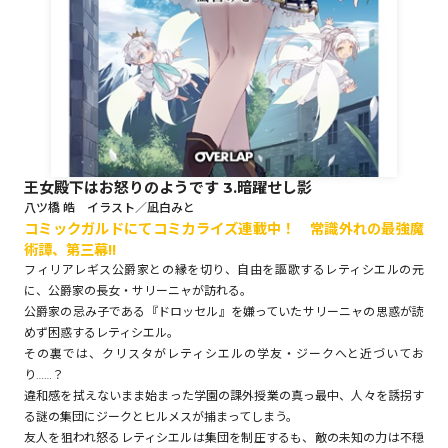
ロサージュノベルス
コミックガルド
王女殿下はお怒りのようです 3.暗躍せし影
八ツ橋 皓 イラスト／凪白みと
コミックガルドにてコミカライズ連載中！ 常識外れの最強魔
コミッククリエ
術譚、第三幕!!
フィリアレギス公爵家との縁を切り、自由を謳歌するレティシエルの元
に、公爵家の長女・サリーニャが訪れる。
公爵家の忌み子である『ドロッセル』を嫌っていたサリーニャの思惑が読
リキューレ
めず困惑するレティシエル。
その裏では、クリスタがレティシエルの学友・ジークへと近づいてお
り……？
違和感を拭えないまま始まった学園の課外授業の真っ最中、人々を誘拐す
る謎の集団にジークとヒルメスが捕まってしまう。
コミックパルフェ
友人を狙われ怒るレティシエルは集団を制圧するも、敵の未知の力は不穏