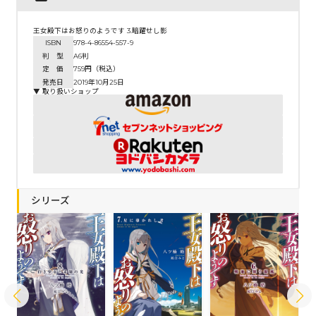
王女殿下はお怒りのようです 3.暗躍せし影
ISBN
978-4-86554-557-9
判 型
A6判
定 価
759円（税込）
発売日
2019年10月25日
▼ 取り扱いショップ
シリーズ