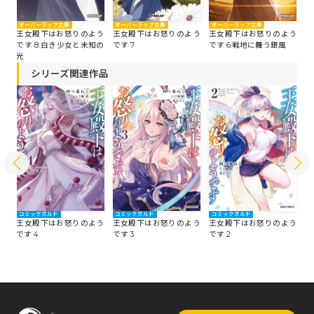
オーバーラップ文庫
オーバーラップ文庫
オ
オーバーラップ文庫
王女殿下はお怒りのよう
王女殿下はお怒りのよう
王
う
王女殿下はお怒りのよう
です 7
です 6.戦地に舞う銀風
で
て
です 8.白き少女と未知の
光
シリーズ関連作品
コミックガルド
コミックガルド
コミックガルド
コ
う
王女殿下はお怒りのよう
王女殿下はお怒りのよう
王女殿下はお怒りのよう
王
です 4
です 3
です 2
で