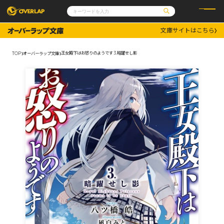
文庫サイトはこちら
コミック
ライトノベル
コミックガルド
文庫
王女殿下はお怒りのようです 3.暗躍せし影
TOP
オーバーラップ文庫
コミッククリエ
ノベルス
LiQulle
ノベルスf
ラブパルフェ
ロサージュノベルス
その他
通販・NEWS
コミックエッセイ
OVERLAP STORE
ポケットモンスター
オーバーラップ広報室
アニメ
ゲーム
企業
会社概要
オーバーラップ文庫
採用情報
アクセス
オーバーラップホールディングス
お問い合わせはこちら
オーバーラップノベルス
オーバーラップノベルスf