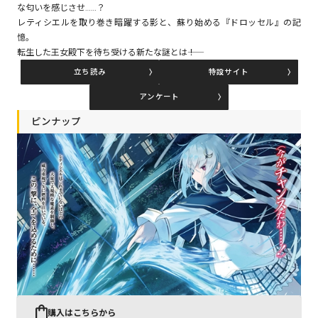
な匂いを感じさせ……？
レティシエルを取り巻き暗躍する影と、蘇り始める『ドロッセル』の記
憶。
コミックエッセイ
転生した王女殿下を待ち受ける新たな謎とは――！
立ち読み
特設サイト
閉じる
アンケート
ピンナップ
購入はこちらから