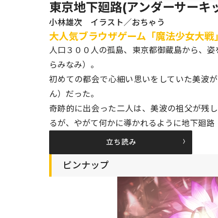
東京地下廻路(アンダーサーキッ
小林雄次 イラスト／おちゃう
大人気ブラウザゲーム「魔法少女大戦
人口３００人の孤島、東京都御蔵島から、姿
らみなみ）。
初めての都会で心細い思いをしていた美波
ん）だった。
奇跡的に出会った二人は、美波の祖父が残
るが、やがて何かに導かれるように地下廻路
立ち読み
ピンナップ