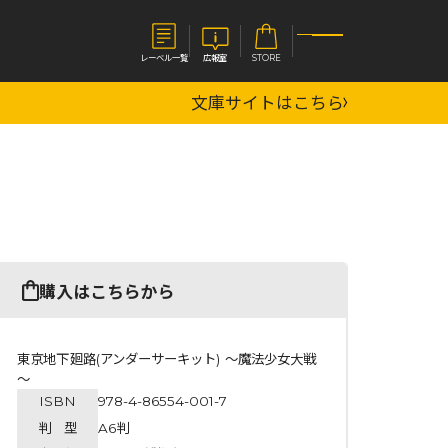
レーベル一覧
広報室
STORE
文庫サイトはこちら
S
企業
E
会社概要
報室
採用情報
アクセス
オーバーラップホールディングス
ベルス
コミックガルド
購入はこちらから
お問い合わせはこちら
東京地下廻路(アンダーサーキット) ～魔法少女大戦
～
ISBN
978-4-86554-001-7
コミックエッセイ
判 型
A6判