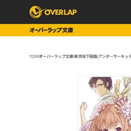
コミック
ライトノベ
TOP
オーバーラップ文庫
東京地下廻路(アンダーサーキット
コミックガルド
文庫
コミッククリエ
ノベルス
LiQulle
ノベルスf
ラブパルフェ
ロサージュノベル
オーバーラップ文庫
オーバ
コミッククリエ