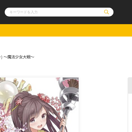
ル
その他
通販・NEW
) ～魔法少女大戦～
コミックエッセイ
OVERLAP STOR
ポケットモンスター
オーバーラップ広
アニメ
ス
ゲーム
ーラップノベルス
オーバーラップノベルスf
ロサージュノ
リキューレ
コミックパルフェ