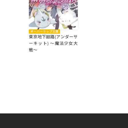
オーバーラップ文庫
東京地下廻路(アンダーサ
ーキット) ～魔法少女大
戦～