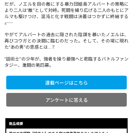
だが、ノエルを目の敵にする暴力団組長アルバートの策略に
より二人は“敵”として対峙。死闘を繰り広げる二人のもとにア
ルマも駆けつけ、混沌と化す戦闘は決着はつかずに終結する
コミックエッセイ
――。
閉じる
やがてアルバートの過去に隠された陰謀を暴いたノエルは、
再びコウガとの決闘に臨むのだった。そして、その場に現れ
た“あの男”の思惑とは…？
“話術士”の少年が、強者を操り最強へと君臨するバトルファン
タジー、激闘の第四幕。
連載ページはこちら
アンケートに答える
商品概要