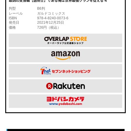
最凶の支援職【話術士】である俺は世界最強クランを従える 4
判型
B6判
レーベル
ガルドコミックス
ISBN
978-4-8240-0073-6
発売日
2021年12月25日
価格
726円（税込）