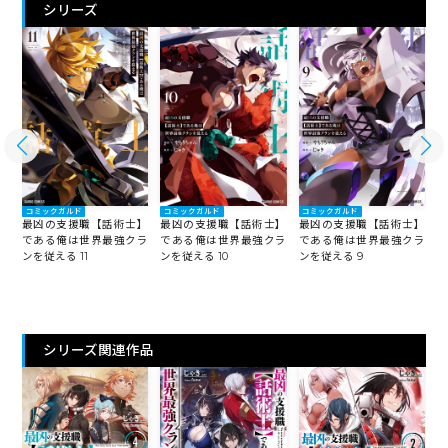
シリーズ
コミックガルド
コミックガルド
コミックガルド
】
最凶の支援職【話術士】
最凶の支援職【話術士】
最凶の支援職【話術士】
ラ
である俺は世界最強クラ
である俺は世界最強クラ
である俺は世界最強クラ
ンを従える 11
ンを従える 10
ンを従える 9
ン
シリーズ関連作品