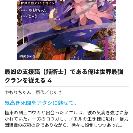
ロサージュノベルス
コミックガルド
コミッククリエ
最凶の支援職【話術士】である俺は世界最強
クランを従える 4
やもりちゃん 原作／じゃき
リキューレ
気高き死闘をアタシに魅せて。
極東の剣士コウガと出会ったノエルは、彼の気高き強さに惹
かれていた。一方のコウガも、ノエルの生き様に触れ、暴力
コミックパルフェ
団組織の奴隷の身でありながら、徐々に傾倒しつつあった。