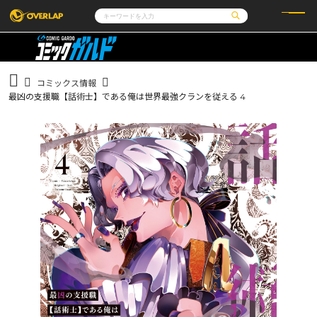
コミック
ライトノベル
コミックガルド
文庫
コミッククリエ
ノベルス
コミックス情報
LiQulle
ノベルスf
ラブパルフェ
ロサージュノベルス
最凶の支援職【話術士】である俺は世界最強クランを従える 4
その他
通販・NEWS
コミックエッセイ
OVERLAP STORE
ポケットモンスター
オーバーラップ広報室
アニメ
ゲーム
企業
会社概要
オーバーラップ文庫
採用情報
アクセス
オーバーラップホールディングス
お問い合わせはこちら
オーバーラップノベルス
オーバーラップノベルスf