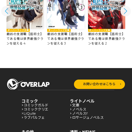
オーバーラップ文庫
オーバーラップ文庫
オーバーラップ文庫
】
最凶の支援職【話術士】
最凶の支援職【話術士】
最凶の支援職【話術士】
ラ
である俺は世界最強クラ
である俺は世界最強クラ
である俺は世界最強クラ
ンを従える 4
ンを従える 3
ンを従える 2
ン
お問い合わせはこちら
コミック
ライトノベル
コミックガルド
文庫
コミッククリエ
ノベルス
LiQulle
ノベルスf
ラブパルフェ
ロサージュノベルス
その他
通販・NEWS