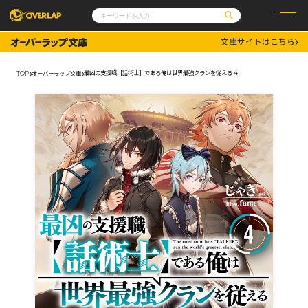
文庫サイトはこちら
コミック
ライトノベル
コミックガルド
文庫
最凶の支援職【話術士】である俺は世界最強クランを従える 4
TOP
オーバーラップ文庫
コミッククリエ
ノベルス
LiQulle
ノベルスf
ラブパルフェ
ロサージュノベルス
その他
通販・NEWS
コミックエッセイ
OVERLAP STORE
ポケットモンスター
オーバーラップ広報室
アニメ
ゲーム
企業
会社概要
オーバーラップ文庫
採用情報
アクセス
オーバーラップホールディングス
お問い合わせはこちら
オーバーラップノベルス
オーバーラップノベルスf