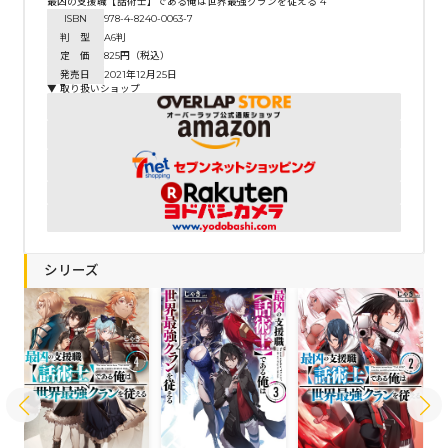
最凶の支援職【話術士】である俺は世界最強クランを従える 4
ISBN
978-4-8240-0063-7
判 型
A6判
定 価
825円（税込）
発売日
2021年12月25日
▼ 取り扱いショップ
シリーズ