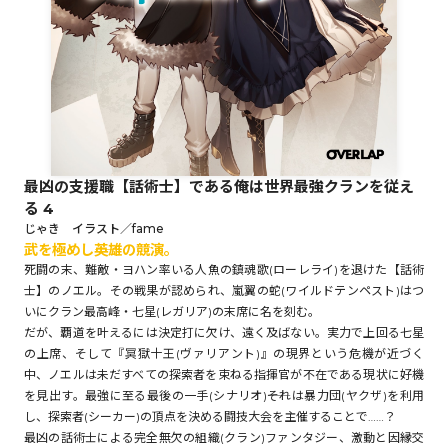
ロサージュノベルス
コミックガルド
最凶の支援職【話術士】である俺は世界最強クランを従え
る 4
コミッククリエ
じゃき イラスト／fame
武を極めし――英雄の競演。
死闘の末、難敵・ヨハン率いる人魚の鎮魂歌(ローレライ)を退けた【話術
士】のノエル。その戦果が認められ、嵐翼の蛇(ワイルドテンペスト)はつ
いにクラン最高峰・七星(レガリア)の末席に名を刻む。
リキューレ
だが、覇道を叶えるには決定打に欠け、遠く及ばない。実力で上回る七星
の上席、そして『冥獄十王(ヴァリアント)』の現界という危機が近づく
中、ノエルは未だすべての探索者を束ねる指揮官が不在である現状に好機
を見出す。最強に至る最後の一手(シナリオ)――それは暴力団(ヤクザ)を利用
し、探索者(シーカー)の頂点を決める闘技大会を主催することで……？
コミックパルフェ
最凶の話術士による完全無欠の組織(クラン)ファンタジー、激動と因縁交