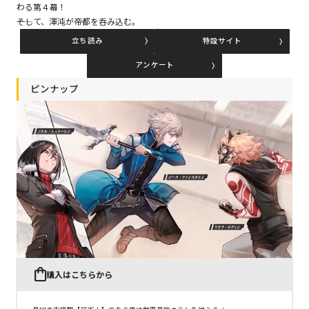
わる第４幕！
――そして、渾沌が帝都を呑み込む。
立ち読み
特設サイト
コミックエッセイ
アンケート
閉じる
ピンナップ
購入はこちらから