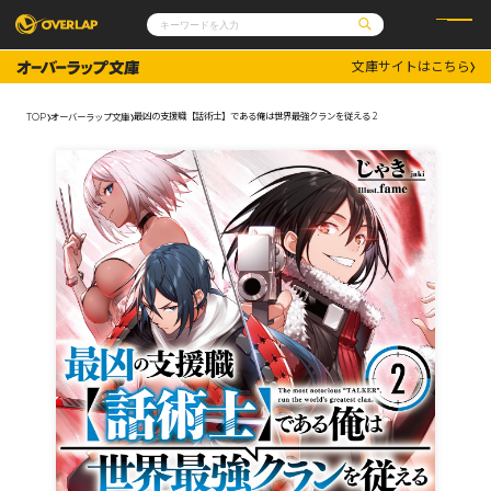
文庫サイトはこちら
コミック
ライトノベル
コミックガルド
文庫
最凶の支援職【話術士】である俺は世界最強クランを従える 2
TOP
オーバーラップ文庫
コミッククリエ
ノベルス
LiQulle
ノベルスf
ラブパルフェ
ロサージュノベルス
その他
通販・NEWS
コミックエッセイ
OVERLAP STORE
ポケットモンスター
オーバーラップ広報室
アニメ
ゲーム
企業
会社概要
オーバーラップ文庫
採用情報
アクセス
オーバーラップホールディングス
お問い合わせはこちら
オーバーラップノベルス
オーバーラップノベルスf