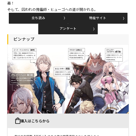
幕！
――そして、囚われの傀儡師・ヒューゴへの道が開かれる。
立ち読み
特設サイト
コミックエッセイ
アンケート
閉じる
ピンナップ
購入はこちらから