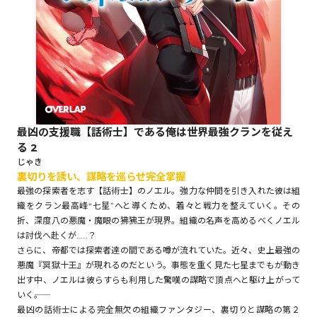
ロサージュノベルス
コミックガルド
最凶の支援職【話術士】である俺は世界最強クランを従え
る 2
コミッククリエ
じゃき
裏切りを誘い、謀略を巡らせ完全掌握
最強の探索者を志す【話術士】のノエル。強力な仲間を引き入れた彼は組
織をクラン最高峰“七星”へと導くため、着々と戦力を整えていく。その
折、深度八の悪魔・魔眼の狒狒王が現界。組織の名声を高めるべくノエル
リキューレ
は討伐へ赴くが……？
さらに、帝都では探索者達の間である噂が流れていた。近々、史上最強の
悪魔『冥獄十王』が現れるのだという。事態を重く見た七星までもが動き
出す中、ノエルは彼らすらも利用した驚嘆の謀略で頂点へと駆け上がって
いく――。
コミックパルフェ
最凶の話術士による完全無欠の組織ファンタジー、裏切りと謀略の第２