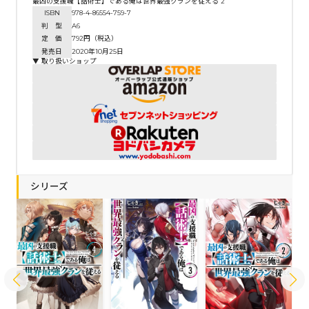
最凶の支援職【話術士】である俺は世界最強クランを従える 2
ISBN
978-4-86554-759-7
判 型
A6
定 価
792円（税込）
発売日
2020年10月25日
▼ 取り扱いショップ
シリーズ