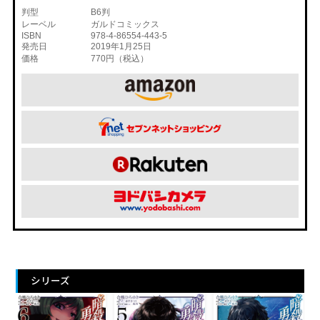
判型
B6判
レーベル
ガルドコミックス
ISBN
978-4-86554-443-5
発売日
2019年1月25日
価格
770円（税込）
シリーズ