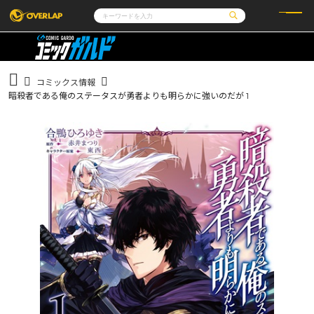
コミック
ライトノベル
コミックガルド
文庫
コミッククリエ
ノベルス
コミックス情報
LiQulle
ノベルスf
ラブパルフェ
ロサージュノベルス
暗殺者である俺のステータスが勇者よりも明らかに強いのだが 1
その他
通販・NEWS
コミックエッセイ
OVERLAP STORE
ポケットモンスター
オーバーラップ広報室
アニメ
ゲーム
企業
会社概要
オーバーラップ文庫
採用情報
アクセス
オーバーラップホールディングス
お問い合わせはこちら
オーバーラップノベルス
オーバーラップノベルスf