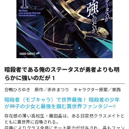
ロサージュノベルス
コミックガルド
コミッククリエ
暗殺者である俺のステータスが勇者よりも明
らかに強いのだが 1
合鴨ひろゆき 原作／赤井まつり キャラクター原案／東西
リキューレ
暗殺者（モブキャラ）で世界最強！ 暗殺者の少年
が神子の少女と最強を掴む異世界ファンタジー!!
存在感の薄い高校生・織田晶は、ある日突然クラスメイトと
コミックパルフェ
ともに異世界に召喚される。
召喚によりクラス全員にチート能力が付与され、晶もファン