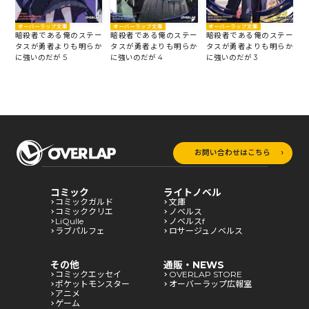
オーバーラップ文庫
オーバーラップ文庫
オーバーラップ文庫
暗殺者である俺のステー
ー
暗殺者である俺のステー
暗殺者である俺のステー
タスが勇者よりも明らか
か
タスが勇者よりも明らか
タスが勇者よりも明らか
に強いのだが 5
に強いのだが 3
に
に強いのだが 4
お問い合わせはこちら
コミック
ライトノベル
コミックガルド
文庫
コミッククリエ
ノベルス
LiQulle
ノベルスf
ラブパルフェ
ロサージュノベルス
その他
通販・NEWS
コミックエッセイ
OVERLAP STORE
ポケットモンスター
オーバーラップ広報室
アニメ
ゲーム