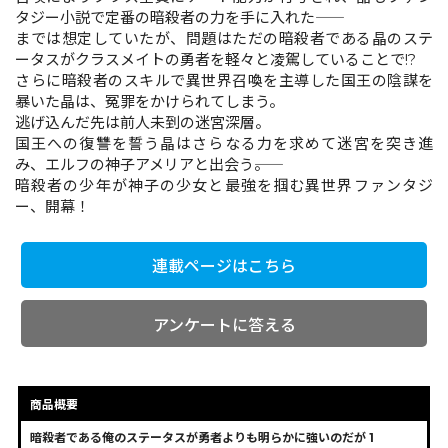
タジー小説で定番の暗殺者の力を手に入れた――
までは想定していたが、問題はただの暗殺者である晶のステ
ータスがクラスメイトの勇者を軽々と凌駕していることで!?
コミックエッセイ
さらに暗殺者のスキルで異世界召喚を主導した国王の陰謀を
暴いた晶は、冤罪をかけられてしまう。
閉じる
逃げ込んだ先は前人未到の迷宮深層。
国王への復讐を誓う晶はさらなる力を求めて迷宮を突き進
み、エルフの神子アメリアと出会う――。
暗殺者の少年が神子の少女と最強を掴む異世界ファンタジ
ー、開幕！
連載ページはこちら
アンケートに答える
商品概要
暗殺者である俺のステータスが勇者よりも明らかに強いのだが 1