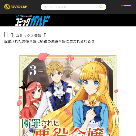
コミック
ライトノベル
コミックガルド
文庫
コミッククリエ
ノベルス
コミックス情報
LiQulle
ノベルスf
ラブパルフェ
ロサージュノベルス
断罪された悪役令嬢は続編の悪役令嬢に生まれ変わる 3
その他
通販・NEWS
コミックエッセイ
OVERLAP STORE
ポケットモンスター
オーバーラップ広報室
アニメ
ゲーム
企業
会社概要
オーバーラップ文庫
採用情報
アクセス
オーバーラップホールディングス
お問い合わせはこちら
オーバーラップノベルス
オーバーラップノベルスf