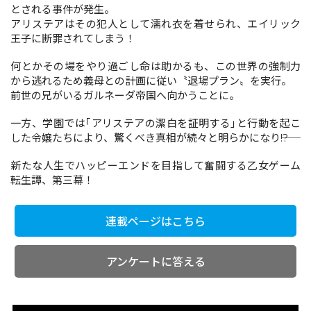
とされる事件が発生。
アリステアはその犯人として濡れ衣を着せられ、エイリック
王子に断罪されてしまう！
コミックエッセイ
何とかその場をやり過ごし命は助かるも、この世界の強制力
閉じる
から逃れるため義母との計画に従い〝退場プラン〟を実行。
前世の兄がいるガルネーダ帝国へ向かうことに。
一方、学園では｢アリステアの潔白を証明する｣と行動を起こ
した令嬢たちにより、驚くべき真相が続々と明らかになり――!?
新たな人生でハッピーエンドを目指して奮闘する乙女ゲーム
転生譚、第三幕！
連載ページはこちら
アンケートに答える