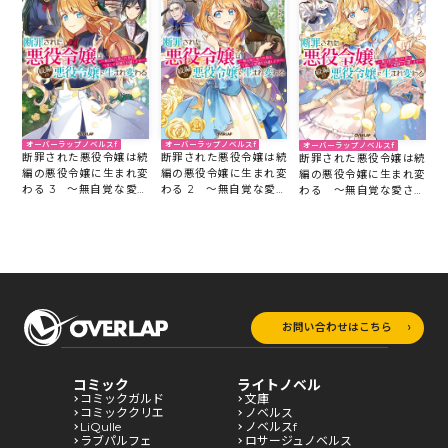
オーバーラップノベルスf
オーバーラップノベルスf
オーバーラップノベルスf
断罪された悪役令嬢は続
断罪された悪役令嬢は続
断罪された悪役令嬢は続
編の悪役令嬢に生まれ変
編の悪役令嬢に生まれ変
編の悪役令嬢に生まれ変
わる 3 ～無自覚な愛さ
わる 2 ～無自覚な愛さ
わる ～無自覚な愛され
れ系は今度こそ破滅を回
れ系は今度こそ破滅を回
系は今度こそ破滅を回避
避します～
避します～
します～
お問い合わせはこちら
コミック
ライトノベル
コミックガルド
文庫
コミッククリエ
ノベルス
LiQulle
ノベルスf
ラブパルフェ
ロサージュノベルス