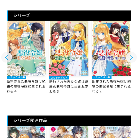
シリーズ
コミックガルド
コミックガルド
コミックガルド
断罪された悪役令嬢は続
断罪された悪役令嬢は続
続
断罪された悪役令嬢は続
編の悪役令嬢に生まれ変
編の悪役令嬢に生まれ変
変
編の悪役令嬢に生まれ変
わる 4
わる 2
わる 3
わ
シリーズ関連作品