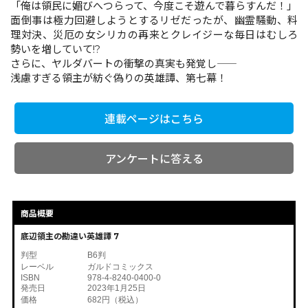
「俺は領民に媚びへつらって、今度こそ遊んで暮らすんだ！」
面倒事は極力回避しようとするリゼだったが、幽霊騒動、料
理対決、災厄の女シリカの再来とクレイジーな毎日はむしろ
コミックエッセイ
勢いを増していて!?
さらに、ヤルダバートの衝撃の真実も発覚し――
閉じる
浅慮すぎる領主が紡ぐ偽りの英雄譚、第七幕！
連載ページはこちら
アンケートに答える
商品概要
底辺領主の勘違い英雄譚 7
判型
B6判
レーベル
ガルドコミックス
ISBN
978-4-8240-0400-0
発売日
2023年1月25日
価格
682円（税込）