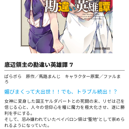
ロサージュノベルス
コミックガルド
底辺領主の勘違い英雄譚 7
コミッククリエ
ぱらボら 原作／馬路まんじ キャラクター原案／ファルま
ろ
媚びまくって大出世！！でも、トラブル続出！？
リキューレ
女神に変身した国王ヤルダバートとの死闘の末、リゼは己を
信じる心と、人々の信仰心を糧に魔力を極大化させ、遂に勝
利を手にする。
そして、忌み嫌われていたベイバロン領は“聖地”として崇めら
コミックパルフェ
れるようになっていた。