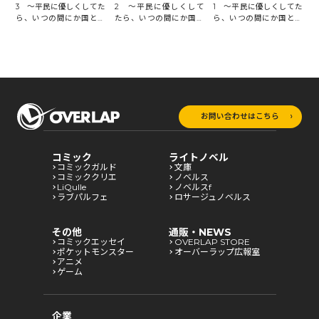
3 ～平民に優しくしてた
2 ～平民に優しくして
1 ～平民に優しくしてた
ら、いつの間にか国と戦
たら、いつの間にか国と
ら、いつの間にか国と戦
争になっていた件～
戦争になっていた件～
争になっていた件～
お問い合わせはこちら
コミック
ライトノベル
コミックガルド
文庫
コミッククリエ
ノベルス
LiQulle
ノベルスf
ラブパルフェ
ロサージュノベルス
その他
通販・NEWS
コミックエッセイ
OVERLAP STORE
ポケットモンスター
オーバーラップ広報室
アニメ
ゲーム
企業