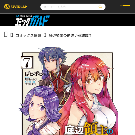
コミック
ライトノベル
コミックガルド
文庫
コミッククリエ
ノベルス
コミックス情報
底辺領主の勘違い英雄譚 7
LiQulle
ノベルスf
ラブパルフェ
ロサージュノベルス
その他
通販・NEWS
コミックエッセイ
OVERLAP STORE
ポケットモンスター
オーバーラップ広報室
アニメ
ゲーム
企業
会社概要
オーバーラップ文庫
採用情報
アクセス
オーバーラップホールディングス
お問い合わせはこちら
オーバーラップノベルス
オーバーラップノベルスf