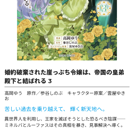
ロサージュノベルス
コミックガルド
コミッククリエ
婚約破棄された崖っぷち令嬢は、帝国の皇弟
殿下と結ばれる 3
高岡ゆう 原作／参谷しのぶ キャラクター原案／雲屋ゆき
リキューレ
お
苦しい過去を乗り越えて、 輝く新天地へ。
異世界人を利用し、王家を滅ぼそうとした恐るべき陰謀――
ミネルバとルーファスはその真相を暴き、見事解決へ導く。
コミックパルフェ