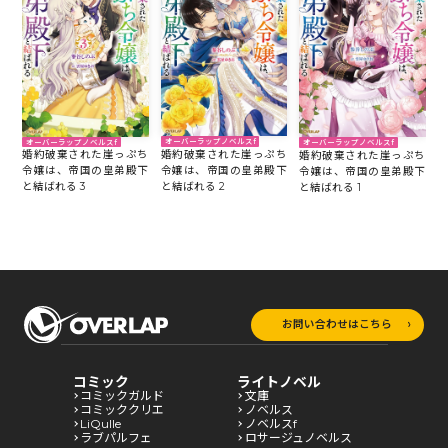
オーバーラップノベルスf
オーバーラップノベルスf
オーバーラップノベルスf
婚約破棄された崖っぷち
婚約破棄された崖っぷち
婚約破棄された崖っぷち
令嬢は、帝国の皇弟殿下
令嬢は、帝国の皇弟殿下
令嬢は、帝国の皇弟殿下
と結ばれる 2
と結ばれる 3
と結ばれる 1
お問い合わせはこちら
コミック
ライトノベル
コミックガルド
文庫
コミッククリエ
ノベルス
LiQulle
ノベルスf
ラブパルフェ
ロサージュノベルス