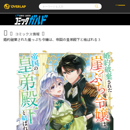
コミック
ライトノベル
コミックガルド
文庫
コミッククリエ
ノベルス
コミックス情報
LiQulle
ノベルスf
ラブパルフェ
ロサージュノベルス
婚約破棄された崖っぷち令嬢は、帝国の皇弟殿下と結ばれる 3
その他
通販・NEWS
コミックエッセイ
OVERLAP STORE
ポケットモンスター
オーバーラップ広報室
アニメ
ゲーム
企業
会社概要
オーバーラップ文庫
採用情報
アクセス
オーバーラップホールディングス
お問い合わせはこちら
オーバーラップノベルス
オーバーラップノベルスf