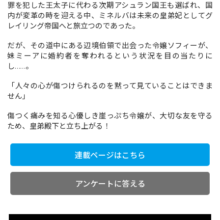
罪を犯した王太子に代わる次期アシュラン国王も選ばれ、国
内が変革の時を迎える中、ミネルバは未来の皇弟妃としてグ
レイリング帝国へと旅立つのであった。
コミックエッセイ
だが、その道中にある辺境伯領で出会った令嬢ソフィーが、
閉じる
妹ミーアに婚約者を奪われるという状況を目の当たりに
し……。
「人々の心が傷つけられるのを黙って見ていることはできま
せん」
傷つく痛みを知る心優しき崖っぷち令嬢が、大切な友を守る
ため、皇弟殿下と立ち上がる！
連載ページはこちら
アンケートに答える