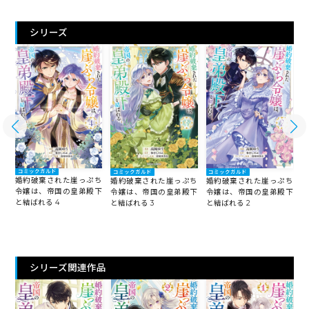
シリーズ
コミックガルド
コミックガルド
コミックガルド
婚約破棄された崖っぷち
ち
婚約破棄された崖っぷち
婚約破棄された崖っぷち
令嬢は、帝国の皇弟殿下
下
令嬢は、帝国の皇弟殿下
令嬢は、帝国の皇弟殿下
と
と結ばれる 4
と結ばれる 3
と結ばれる 2
シリーズ関連作品