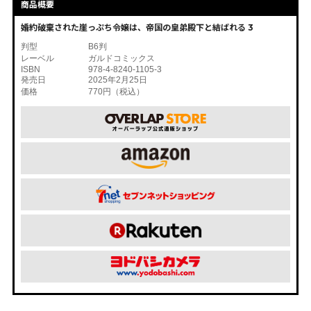
商品概要
婚約破棄された崖っぷち令嬢は、帝国の皇弟殿下と結ばれる 3
判型
B6判
レーベル
ガルドコミックス
ISBN
978-4-8240-1105-3
発売日
2025年2月25日
価格
770円（税込）