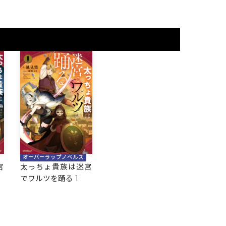
オーバーラップノベルス
宮
太っちょ貴族は迷宮
でワルツを踊る 1