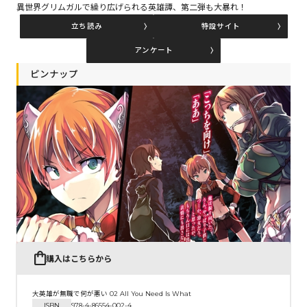
異世界グリムガルで繰り広げられる英雄譚、第二弾も大暴れ！
立ち読み
特設サイト
コミックエッセイ
アンケート
閉じる
ピンナップ
購入はこちらから
大英雄が無職で何が悪い 02 All You Need Is What
ISBN
978-4-86554-002-4