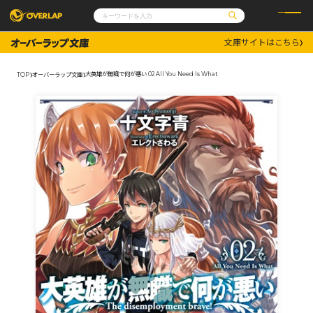
文庫サイトはこちら
コミック
ライトノベル
コミックガルド
文庫
大英雄が無職で何が悪い 02 All You Need Is What
TOP
オーバーラップ文庫
コミッククリエ
ノベルス
LiQulle
ノベルスf
ラブパルフェ
ロサージュノベルス
その他
通販・NEWS
コミックエッセイ
OVERLAP STORE
ポケットモンスター
オーバーラップ広報室
アニメ
ゲーム
企業
会社概要
オーバーラップ文庫
採用情報
アクセス
オーバーラップホールディングス
お問い合わせはこちら
オーバーラップノベルス
オーバーラップノベルスf