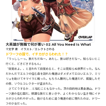
ロサージュノベルス
コミックガルド
大英雄が無職で何が悪い 02 All You Need Is What
十文字 青 イラスト／エレクトさわる
ドワーフの国で、イチカがさらわれた！？
コミッククリエ
「うっししーっ。旅だちだねー。あたし、旅は好きだなー。知らないとこ
行くと、どきどきするもん」
〝目覚めよ。〟と言われて目覚めると、そこは見知らぬ世界だった。なん
だかんだでエルフの住む森を訪れた俺達はダメダメでエロいエルフ、ミリ
リキューレ
リュを助けてキマイラと戦った。もちろん勝利した俺達だが、凱旋したそ
の夜、ソウルコレクターが盗まれた。
さてどうするか……と悩むこともなかった。次の目的地は黒金連山。ドワ
ーフ達の住む国だ。順調な旅だと思いきや、よくわからない生き物にイチ
カがさらわれやがった。助けるために追う俺達の前に現れたのは、ドワー
コミックパルフェ
フの少女だった。