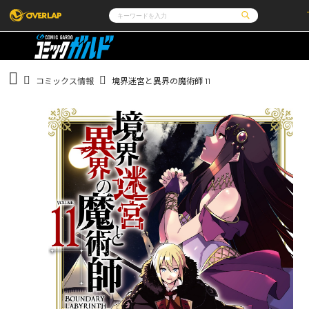
コミック
ライトノベル
コミックガルド
文庫
コミッククリエ
ノベルス
コミックス情報
境界迷宮と異界の魔術師 11
LiQulle
ノベルスf
ラブパルフェ
ロサージュノベルス
その他
通販・NEWS
コミックエッセイ
OVERLAP STORE
ポケットモンスター
オーバーラップ広報室
アニメ
ゲーム
企業
会社概要
オーバーラップ文庫
オーバーラップノベルス
採用情報
アクセス
オーバーラップホールディングス
お問い合わせはこちら
オーバーラップノベルスf
ロサージュノベルス
コミックガルド
コミッククリエ