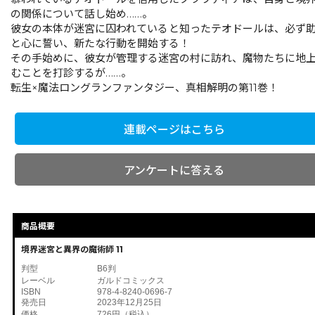
の関係について話し始め……。
彼女の本体が迷宮に囚われていると知ったテオドールは、必ず
と心に誓い、新たな行動を開始する！
その手始めに、彼女が管理する迷宮の村に訪れ、魔物たちに地
むことを打診するが……。
転生×魔法ロングランファンタジー、真相解明の第11巻！
連載ページはこちら
アンケートに答える
商品概要
境界迷宮と異界の魔術師 11
判型
B6判
レーベル
ガルドコミックス
ISBN
978-4-8240-0696-7
発売日
2023年12月25日
価格
726円（税込）