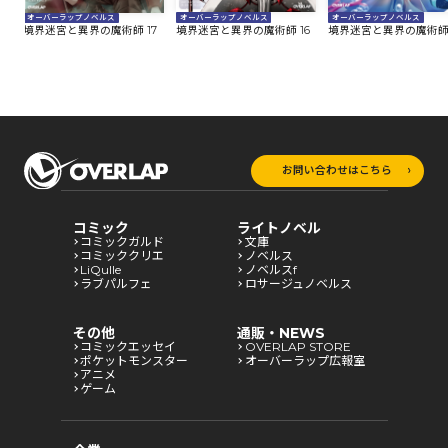
オーバーラップノベルス
オーバーラップノベルス
オーバーラップノベルス
8
境界迷宮と異界の魔術師 16
境界迷宮と異界の魔術師 
境界迷宮と異界の魔術師 17
お問い合わせはこちら
コミック
ライトノベル
コミックガルド
文庫
コミッククリエ
ノベルス
LiQulle
ノベルスf
ラブパルフェ
ロサージュノベルス
その他
通販・NEWS
コミックエッセイ
OVERLAP STORE
ポケットモンスター
オーバーラップ広報室
アニメ
ゲーム