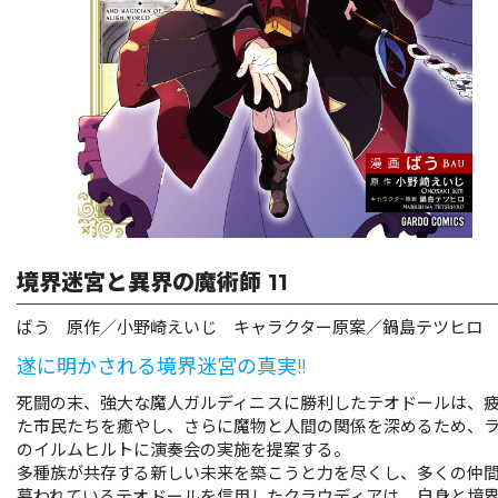
リキューレ
コミックパルフェ
コミックエッセイ
閉じる
境界迷宮と異界の魔術師 11
ばう 原作／小野崎えいじ キャラクター原案／鍋島テツヒロ
遂に明かされる境界迷宮の真実!!
死闘の末、強大な魔人ガルディニスに勝利したテオドールは、
た市民たちを癒やし、さらに魔物と人間の関係を深めるため、
のイルムヒルトに演奏会の実施を提案する。
多種族が共存する新しい未来を築こうと力を尽くし、多くの仲
慕われているテオドールを信用したクラウディアは、自身と境