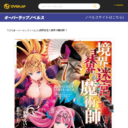
ノベルスサイトはこちら
コミック
ライトノベル
コミックガルド
文庫
境界迷宮と異界の魔術師 ７
TOP
オーバーラップノベルス
コミッククリエ
ノベルス
LiQulle
ノベルスf
ラブパルフェ
ロサージュノベルス
その他
通販・NEWS
コミックエッセイ
OVERLAP STORE
ポケットモンスター
オーバーラップ広報室
アニメ
ゲーム
企業
会社概要
オーバーラップ文庫
採用情報
アクセス
オーバーラップホールディングス
お問い合わせはこちら
オーバーラップノベルス
オーバーラップノベルスf