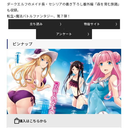
ダークエルフのメイド長・セシリアの書き下ろし番外編「森を育む旅路」
も収録。
転生×魔法バトルファンタジー、第７弾！
コミックエッセイ
立ち読み
特設サイト
閉じる
アンケート
ピンナップ
購入はこちらから