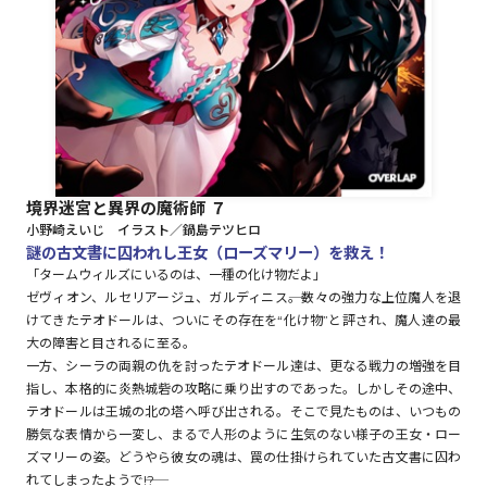
ロサージュノベルス
コミックガルド
境界迷宮と異界の魔術師 ７
小野崎えいじ イラスト／鍋島テツヒロ
コミッククリエ
謎の古文書に囚われし王女（ローズマリー）を救え！
「タームウィルズにいるのは、一種の化け物だよ」
ゼヴィオン、ルセリアージュ、ガルディニス――。数々の強力な上位魔人を退
けてきたテオドールは、ついにその存在を“化け物”と評され、魔人達の最
大の障害と目されるに至る。
リキューレ
一方、シーラの両親の仇を討ったテオドール達は、更なる戦力の増強を目
指し、本格的に炎熱城砦の攻略に乗り出すのであった。しかしその途中、
テオドールは王城の北の塔へ呼び出される。そこで見たものは、いつもの
勝気な表情から一変し、まるで人形のように生気のない様子の王女・ロー
コミックパルフェ
ズマリーの姿。どうやら彼女の魂は、罠の仕掛けられていた古文書に囚わ
れてしまったようで――!?