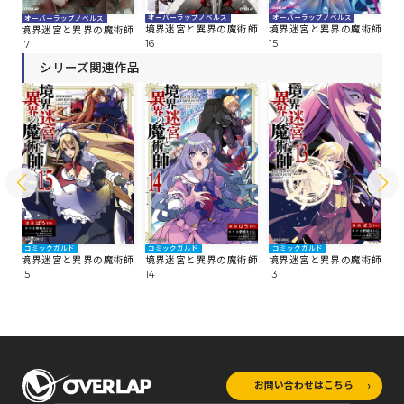
オーバーラップノベルス
オーバーラップノベルス
オ
オーバーラップノベルス
師
境界迷宮と異界の魔術師
境界迷宮と異界の魔術師
境
境界迷宮と異界の魔術師
16
15
14
17
シリーズ関連作品
コミックガルド
コミックガルド
コミックガルド
コ
師
境界迷宮と異界の魔術師
境界迷宮と異界の魔術師
境界迷宮と異界の魔術師
境
15
14
13
12
お問い合わせはこちら