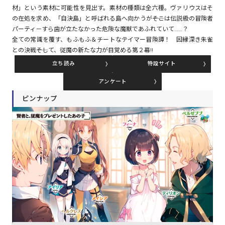
材」という素材に可能性を見出す。素材の種類は全六種。ヴァリウスはそ
の在処を求め、「自決島」と呼ばれる島へ向かうが――そこは伝説級の冒険者
パーティ－すら歯が立たなかった危険な魔獣であふれていて……？
コミックエッセイ
全ての常識を覆す、もふもふ＆チートなテイマー冒険譚！ 因縁深き朱雀
との決戦――そして、従魔の新たな力が目覚める第２幕!!
閉じる
立ち読み
特設サイト
アンケート
ピンナップ