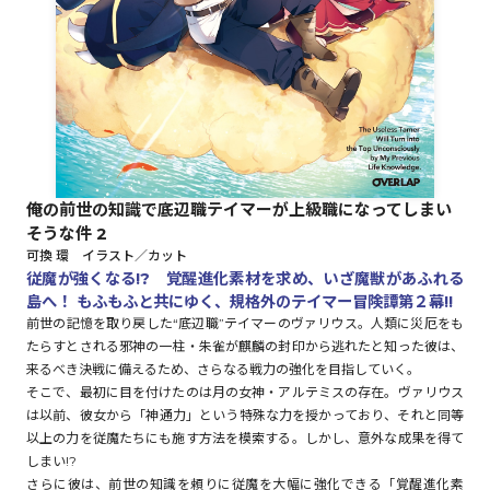
ロサージュノベルス
コミックガルド
俺の前世の知識で底辺職テイマーが上級職になってしまい
そうな件 2
コミッククリエ
可換 環 イラスト／カット
従魔が強くなる!? 覚醒進化素材を求め、いざ魔獣があふれる
島へ！ もふもふと共にゆく、規格外のテイマー冒険譚第２幕!!
前世の記憶を取り戻した“底辺職”テイマーのヴァリウス。人類に災厄をも
たらすとされる邪神の一柱・朱雀が麒麟の封印から逃れたと知った彼は、
リキューレ
来るべき決戦に備えるため、さらなる戦力の強化を目指していく。
そこで、最初に目を付けたのは月の女神・アルテミスの存在。ヴァリウス
は以前、彼女から「神通力」という特殊な力を授かっており、それと同等
以上の力を従魔たちにも施す方法を模索する。しかし、意外な成果を得て
コミックパルフェ
しまい!?
さらに彼は、前世の知識を頼りに従魔を大幅に強化できる「覚醒進化素