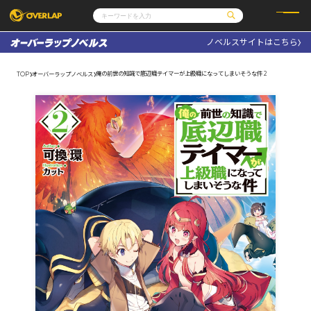
ノベルスサイトはこちら
コミック
ライトノベル
コミックガルド
文庫
俺の前世の知識で底辺職テイマーが上級職になってしまいそうな件 2
TOP
オーバーラップノベルス
コミッククリエ
ノベルス
LiQulle
ノベルスf
ラブパルフェ
ロサージュノベルス
その他
通販・NEWS
コミックエッセイ
OVERLAP STORE
ポケットモンスター
オーバーラップ広報室
アニメ
ゲーム
企業
会社概要
オーバーラップ文庫
採用情報
アクセス
オーバーラップホールディングス
お問い合わせはこちら
オーバーラップノベルス
オーバーラップノベルスf