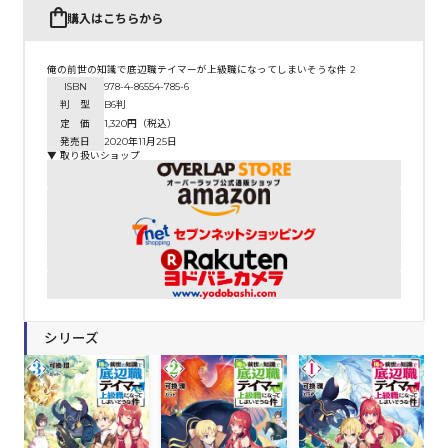
購入はこちらから
俺の前世の知識で底辺職テイマーが上級職になってしまいそうな件 2
ISBN
978-4-86554-785-6
判 型
B6判
定 価
1,320円（税込）
発売日
2020年11月25日
▼ 取り扱いショップ
シリーズ