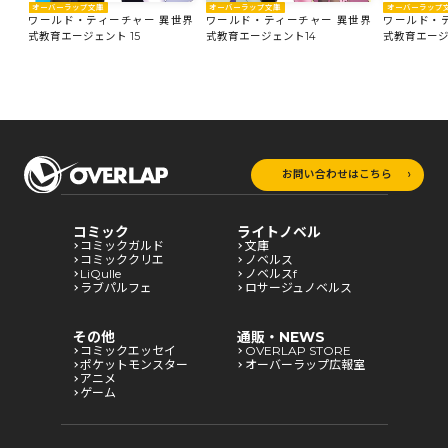
オーバーラップ
オーバーラップ文庫
オーバーラップ文庫
ワールド・
世界
ワールド・ティーチャー 異世界
ワールド・ティーチャー 異世界
式教育エージェ
式教育エージェント 15
式教育エージェント14
お問い合わせはこちら
コミック
ライトノベル
コミックガルド
文庫
コミッククリエ
ノベルス
LiQulle
ノベルスf
ラブパルフェ
ロサージュノベルス
その他
通販・NEWS
コミックエッセイ
OVERLAP STORE
ポケットモンスター
オーバーラップ広報室
アニメ
ゲーム