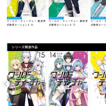
コミックガルド
コミックガルド
コミックガルド
世界
ワールド・ティーチャー 異世界
ワールド・ティーチャー 異世界
ワールド・
式教育エージェント 16
式教育エージェント 15
式教育エージ
シリーズ関連作品