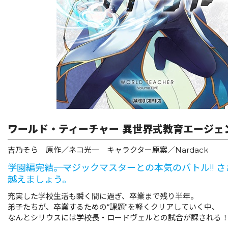
リキューレ
コミックパルフェ
コミックエッセイ
閉じる
ワールド・ティーチャー 異世界式教育エージェン
吉乃そら 原作／ネコ光一 キャラクター原案／Nardack
学園編完結――。マジックマスターとの本気のバトル!! 
越えましょう。
充実した学校生活も瞬く間に過ぎ、卒業まで残り半年。
弟子たちが、卒業するための“課題”を軽くクリアしていく中、
なんとシリウスには学校長・ロードヴェルとの試合が課される