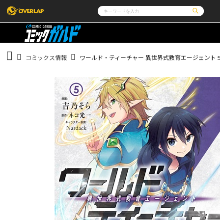
コミック
ライトノベル
コミックガルド
文庫
コミッククリエ
ノベルス
コミックス情報
ワールド・ティーチャー 異世界式教育エージェント 
LiQulle
ノベルスf
ラブパルフェ
ロサージュノベルス
その他
通販・NEWS
コミックエッセイ
OVERLAP STORE
ポケットモンスター
オーバーラップ広報室
アニメ
ゲーム
企業
会社概要
オーバーラップ文庫
オーバーラップノベルス
採用情報
アクセス
オーバーラップホールディングス
お問い合わせは
オーバーラップノベルスf
ロサージュノベルス
コミックガルド
コミッククリエ