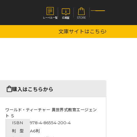
レーベル一覧
広報室
STORE
文庫サイトはこちら
S
企業
E
会社概要
報室
採用情報
アクセス
オーバーラップホールディングス
ベルス
コミックガルド
購入はこちらから
お問い合わせはこちら
ワールド・ティーチャー 異世界式教育エージェン
ト ５
ISBN
978-4-86554-200-4
コミックエッセイ
判 型
A6判