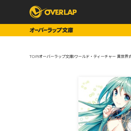
コミック
ライトノベ
TOP
オーバーラップ文庫
ワールド・ティーチャー 異世界
コミックガルド
文庫
コミッククリエ
ノベルス
LiQulle
ノベルスf
ラブパルフェ
ロサージュノベル
オーバーラップ文庫
オーバ
コミッククリエ