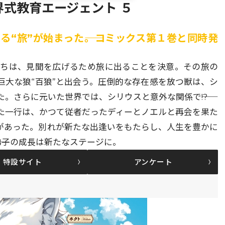
界式教育エージェント ５
“旅”が始まった――。コミックス第１巻と同時発
たちは、見聞を広げるため旅に出ることを決意。その旅の
巨大な狼“百狼”と出会う。圧倒的な存在感を放つ獣は、シ
。さらに元いた世界では、シリウスと意外な関係で――!?
た一行は、かつて従者だったディーとノエルと再会を果た
があった。別れが新たな出逢いをもたらし、人生を豊かに
―弟子の成長は新たなステージに。
特設サイト
アンケート