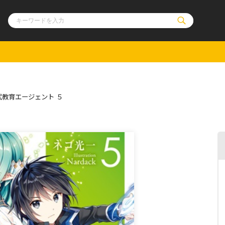
ル
その他
通販・NEW
式教育エージェント ５
コミックエッセイ
OVERLAP STOR
ポケットモンスター
オーバーラップ広
アニメ
ス
ゲーム
ーラップノベルス
オーバーラップノベルスf
ロサージュノ
リキューレ
コミックパルフェ