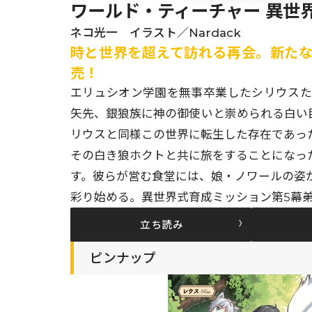
ワールド・ティーチャー 異世
ネコ光一 イラスト／Nardack
時と世界を超えて訪れる再会。新たなる
売！
エリュシオン学園を無事卒業したシリウス
矢先、銀狼族に神の御使いと崇められる白い
リウスと同様この世界に転生した存在であった
その白き狼ホクトと共に旅をすることになっ
す。彼らが営む食堂には、娘・ノワールの姿
彩り始める。異世界式育成ミッション第5幕―
立ち読み
ピンナップ