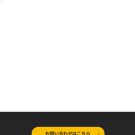
コミックガルド
コミックガルド
コ
ワールド・ティーチャー
ワールド・ティーチャー
ワ
異世界式教育エージェン
異世界式教育エージェン
異
ト 11
ト 12
ト 
お問い合わせはこちら