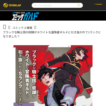
コミック
ライトノベル
コミックガルド
文庫
コミッククリエ
ノベルス
コミックス情報
LiQulle
ノベルスf
ラブパルフェ
ロサージュノベルス
ブラックな騎士団の奴隷がホワイトな冒険者ギルドに引き抜かれてSランクに
その他
通販・NEWS
コミックエッセイ
OVERLAP STORE
なりました 7
ポケットモンスター
オーバーラップ広報室
アニメ
ゲーム
企業
会社概要
オーバーラップ文庫
採用情報
アクセス
オーバーラップホールディングス
お問い合わせはこちら
オーバーラップノベルス
オーバーラップノベルスf