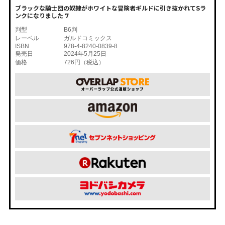
ブラックな騎士団の奴隷がホワイトな冒険者ギルドに引き抜かれてSラ
ンクになりました 7
判型
B6判
レーベル
ガルドコミックス
ISBN
978-4-8240-0839-8
発売日
2024年5月25日
価格
726円（税込）