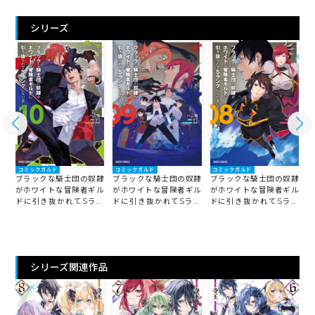
シリーズ
コミックガルド
コミックガルド
コミックガルド
隷
ブラックな騎士団の奴隷
ブラックな騎士団の奴隷
ブラックな騎士団の奴隷
ル
がホワイトな冒険者ギル
がホワイトな冒険者ギル
がホワイトな冒険者ギル
ン
ドに引き抜かれてSラン
ドに引き抜かれてSラン
ドに引き抜かれてSラン
クになりました 10
クになりました 9
クになりました 8
ク
シリーズ関連作品