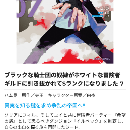
ロサージュノベルス
コミックガルド
コミッククリエ
ブラックな騎士団の奴隷がホワイトな冒険者
ギルドに引き抜かれてSランクになりました 7
リキューレ
ハム梟 原作／寺王 キャラクター原案／由夜
真実を知る鍵を求め争乱の帝国へ!!
ソリアにフィル、そしてユイと共に冒険者パーティー『希望
の盾』として恐るべきダンジョン『イルベック』を制覇し、
コミックパルフェ
自らの出自を探る旅を再開したジード。