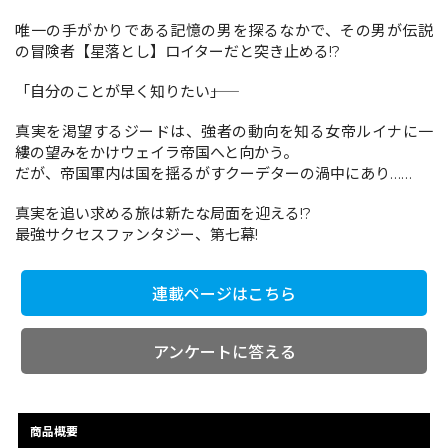
唯一の手がかりである記憶の男を探るなかで、その男が伝説
の冒険者【星落とし】ロイターだと突き止める!?
コミックエッセイ
「自分のことが早く知りたい――」
閉じる
真実を渇望するジードは、強者の動向を知る女帝ルイナに一
縷の望みをかけウェイラ帝国へと向かう。
だが、帝国軍内は国を揺るがすクーデターの渦中にあり……
真実を追い求める旅は新たな局面を迎える!?
最強サクセスファンタジー、第七幕!
連載ページはこちら
アンケートに答える
商品概要