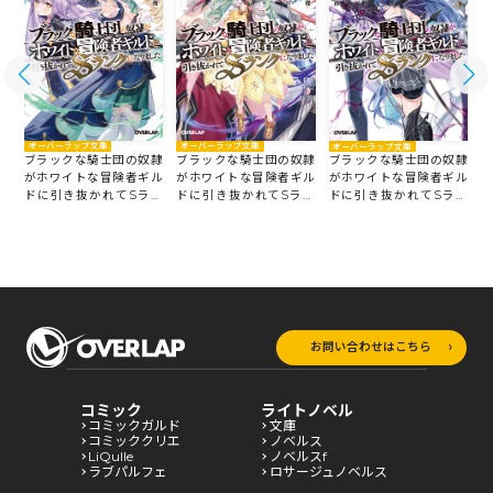
オーバーラップ文庫
オーバーラップ文庫
オーバーラップ文庫
隷
ブラックな騎士団の奴隷
ブラックな騎士団の奴隷
ブラックな騎士団の奴隷
ル
がホワイトな冒険者ギル
がホワイトな冒険者ギル
がホワイトな冒険者ギル
ン
ドに引き抜かれてSラン
ドに引き抜かれてSラン
ドに引き抜かれてSラン
クになりました 8
クになりました 7
ク
クになりました 6
お問い合わせはこちら
コミック
ライトノベル
コミックガルド
文庫
コミッククリエ
ノベルス
LiQulle
ノベルスf
ラブパルフェ
ロサージュノベルス