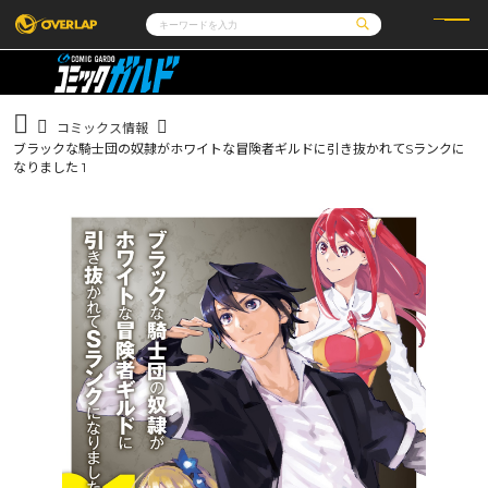
コミック
ライトノベル
コミックガルド
文庫
コミッククリエ
ノベルス
コミックス情報
LiQulle
ノベルスf
ラブパルフェ
ロサージュノベルス
ブラックな騎士団の奴隷がホワイトな冒険者ギルドに引き抜かれてSランクに
その他
通販・NEWS
コミックエッセイ
OVERLAP STORE
なりました 1
ポケットモンスター
オーバーラップ広報室
アニメ
ゲーム
企業
会社概要
オーバーラップ文庫
採用情報
アクセス
オーバーラップホールディングス
お問い合わせはこちら
オーバーラップノベルス
オーバーラップノベルスf