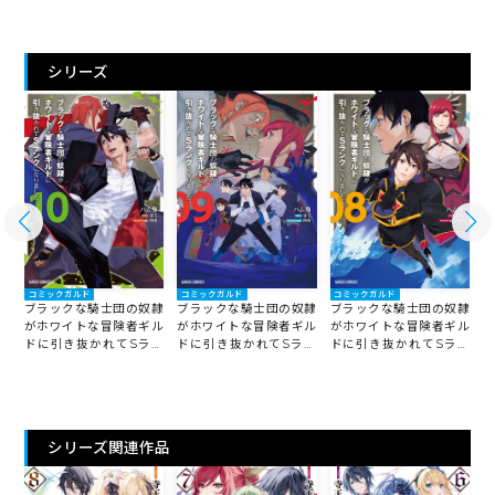
シリーズ
コミックガルド
コミックガルド
コミックガルド
隷
ブラックな騎士団の奴隷
ブラックな騎士団の奴隷
ブラックな騎士団の奴隷
ル
がホワイトな冒険者ギル
がホワイトな冒険者ギル
がホワイトな冒険者ギル
ン
ドに引き抜かれてSラン
ドに引き抜かれてSラン
ドに引き抜かれてSラン
クになりました 10
クになりました 9
クになりました 8
ク
シリーズ関連作品