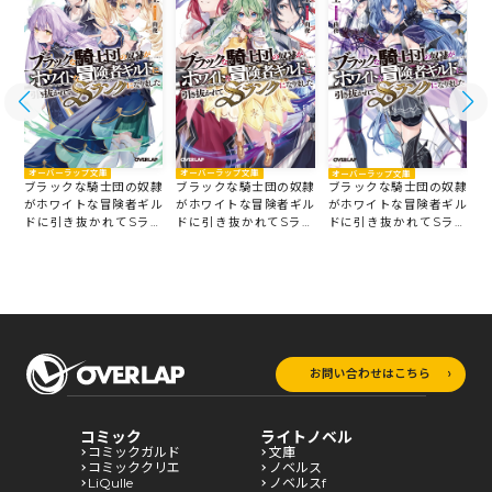
オーバーラップ文庫
オーバーラップ文庫
オーバーラップ文庫
隷
ブラックな騎士団の奴隷
ブラックな騎士団の奴隷
ブラックな騎士団の奴隷
ル
がホワイトな冒険者ギル
がホワイトな冒険者ギル
がホワイトな冒険者ギル
ン
ドに引き抜かれてSラン
ドに引き抜かれてSラン
ドに引き抜かれてSラン
クになりました 8
クになりました 7
ク
クになりました 6
お問い合わせはこちら
コミック
ライトノベル
コミックガルド
文庫
コミッククリエ
ノベルス
LiQulle
ノベルスf