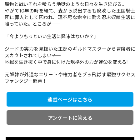
魔物と戦いそれを喰らう地獄のような日々を生き延びる。
やがて10年の時を経て、森から脱出するも腐敗した王国騎士
団に罪人として囚われ、理不尽な命令に耐え忍ぶ奴隷生活に
コミックエッセイ
陥っていた。ところが――
閉じる
「今よりもっといい生活に興味はないか？」
ジードの実力を見抜いた王都のギルドマスターから冒険者に
スカウトされてしまい――!?
地獄を生き抜く中で身に付けた規格外の力が運命を変える!!
元奴隷が外道なエリートや権力者をブッ飛ばす最強サクセス
ファンタジー開幕！
連載ページはこちら
アンケートに答える