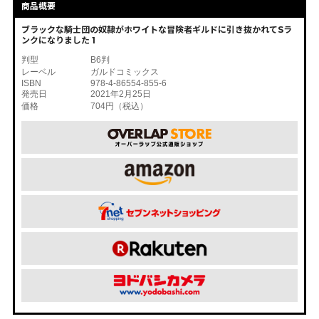
商品概要
ブラックな騎士団の奴隷がホワイトな冒険者ギルドに引き抜かれてSラ
ンクになりました 1
判型
B6判
レーベル
ガルドコミックス
ISBN
978-4-86554-855-6
発売日
2021年2月25日
価格
704円（税込）