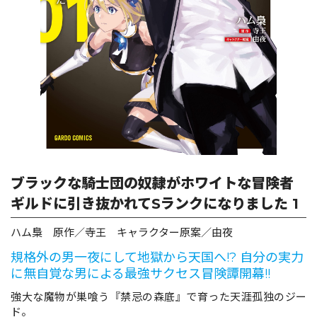
ロサージュノベルス
コミックガルド
コミッククリエ
ブラックな騎士団の奴隷がホワイトな冒険者
ギルドに引き抜かれてSランクになりました 1
リキューレ
ハム梟 原作／寺王 キャラクター原案／由夜
規格外の男一夜にして地獄から天国へ!? 自分の実力
に無自覚な男による最強サクセス冒険譚開幕!!
強大な魔物が巣喰う『禁忌の森底』で育った天涯孤独のジー
コミックパルフェ
ド。