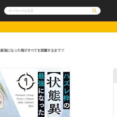
ル
その他
通販・NEW
最強になった俺がすべてを蹂躙するまで 7
コミックエッセイ
OVERLAP STOR
ポケットモンスター
オーバーラップ広
アニメ
ス
ゲーム
ーラップノベルス
オーバーラップノベルスf
ロサージュノ
リキューレ
コミックパルフェ