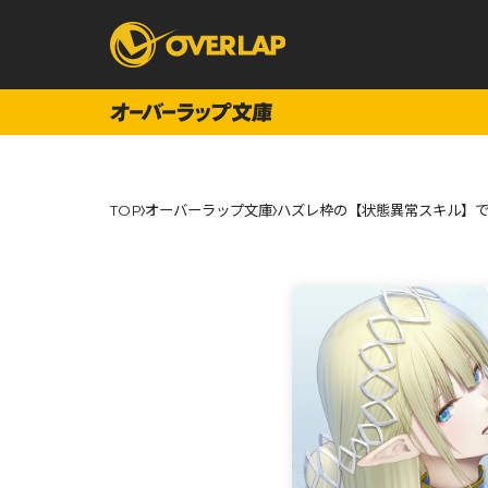
コミック
ライトノベ
TOP
オーバーラップ文庫
ハズレ枠の【状態異常スキル】で
コミックガルド
文庫
コミッククリエ
ノベルス
LiQulle
ノベルスf
ラブパルフェ
ロサージュノベル
オーバーラップ文庫
オーバ
コミッククリエ