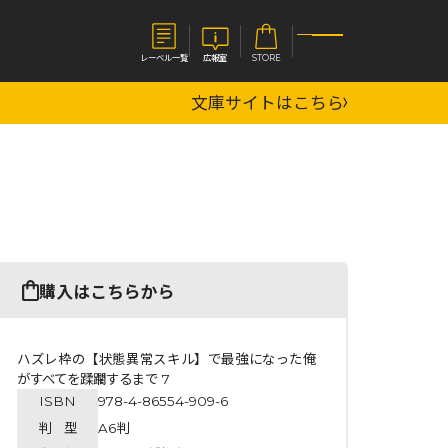
レーベル一覧
広報室
STORE
文庫サイトはこちら
S
企業
E
会社概要
報室
採用情報
アクセス
オーバーラップホールディングス
ベルス
コミックガルド
購入はこちらから
お問い合わせはこちら
ハズレ枠の【状態異常スキル】で最強になった俺
がすべてを蹂躙するまで 7
ISBN
978-4-86554-909-6
コミックエッセイ
判 型
A6判