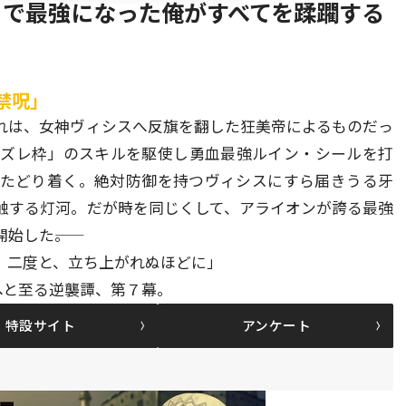
】で最強になった俺がすべてを蹂躙する
禁呪」
れは、女神ヴィシスへ反旗を翻した狂美帝によるものだっ
ハズレ枠」のスキルを駆使し勇血最強ルイン・シールを打
とたどり着く。絶対防御を持つヴィシスにすら届きうる牙
触する灯河。だが時を同じくして、アライオンが誇る最強
した――。
。二度と、立ち上がれぬほどに」
へと至る逆襲譚、第７幕。
特設サイト
アンケート