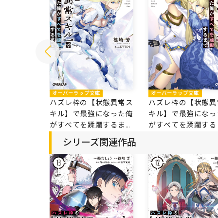
庫
オーバーラップ文庫
オーバーラップ文庫
状態異常ス
ハズレ枠の【状態異常ス
ハズレ枠の【状態異
になった俺
キル】で最強になった俺
キル】で最強になっ
躙するまで
がすべてを蹂躙するまで
がすべてを蹂躙する
12
11.5
シリーズ関連作品