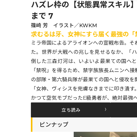
ハズレ枠の【状態異常スキル
まで 7
篠崎 芳 イラスト／KWKM
求むるは牙、女神にすら届く最強の「
ミラ帝国によるアライオンへの宣戦布告。そ
た。世界が大戦への兆しを見せるなか、「
倒した三森灯河は、いよいよ最果ての国へ
「禁呪」を得るため、禁字族族長ムニンへ接
の部隊・第六騎兵隊が最果ての国へと侵攻を開始
「女神、ヴィシスを完膚なきまでに叩き潰す
かつて空気モブだったE級勇者が、絶対最強
立ち読み
ピンナップ