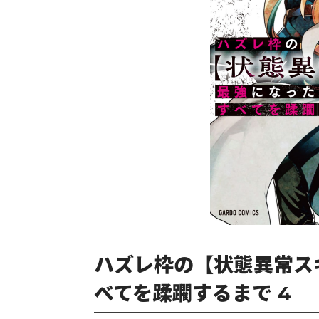
ハズレ枠の【状態異常ス
べてを蹂躙するまで 4