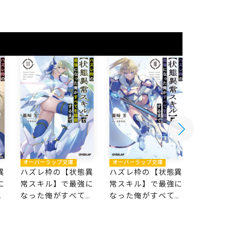
オーバーラップ文庫
オーバーラップ文庫
オーバー
異
ハズレ枠の【状態異
ハズレ枠の【状態異
ハズレ
に
常スキル】で最強に
常スキル】で最強に
常スキ
を
なった俺がすべてを
なった俺がすべてを
なった
蹂躙するまで 11
蹂躙するまで 10
蹂躙する