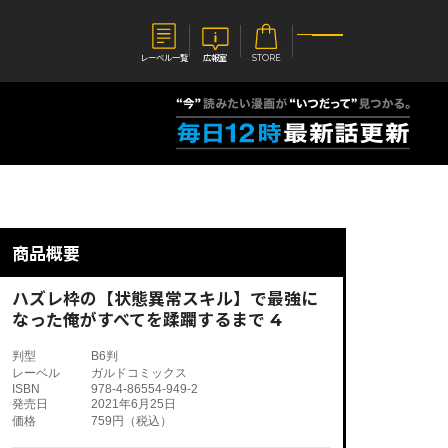
レーベル一覧
広報室
STORE
S
企業
E
会社概要
報室
採用情報
アクセス
商品概要
オーバーラップホールディングス
ベルス
コミックガルド
お問い合わせはこちら
ハズレ枠の【状態異常スキル】で最強に
なった俺がすべてを蹂躙するまで 4
判型
B6判
レーベル
ガルドコミックス
ISBN
978-4-86554-949-2
コミックエッセイ
発売日
2021年6月25日
価格
759円（税込）