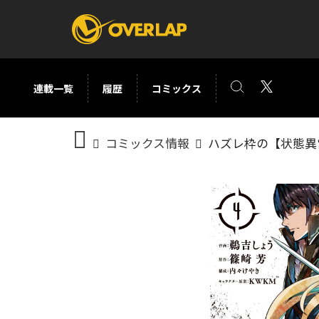
連載一覧
履歴
コミックス
コミック
ライトノベ
コミックス情報
ハズレ枠の【状態異
コミックガルド
文庫
コミッククリエ
ノベルス
LiQulle
ノベルスf
ラブパルフェ
ロサージュノベル
オーバーラップ文庫
オーバ
コミッククリエ