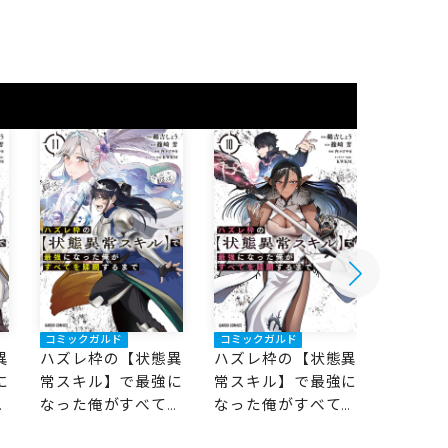
コミックガルド
コミックガルド
コミック
異
ハズレ枠の【状態異
ハズレ枠の【状態異
ハズレ
に
常スキル】で最強に
常スキル】で最強に
常スキ
を
なった俺がすべてを
なった俺がすべてを
なった
蹂躙するまで 11
蹂躙するまで 10
蹂躙する