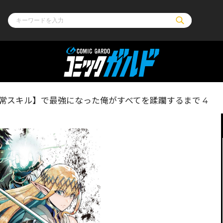
ル
その他
通販・NEW
常スキル】で最強になった俺がすべてを蹂躙するまで 4
コミックエッセイ
OVERLAP STOR
ポケットモンスター
オーバーラップ広
アニメ
ス
ゲーム
ーラップノベルス
オーバーラップノベルスf
ロサージュノ
リキューレ
コミックパルフェ