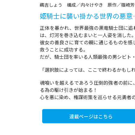
鵜吉しょう 構成／内々けやき 原作／篠崎芳
姫騎士に襲い掛かる世界の悪意
正体を暴かれ、世界最強の黒竜騎士団に追
は、灯河を巻き込むまいと一人姿を消した
彼女の善良さに育ての親に通じるものを感
救うことに成功する。
だが、騎士団を率いる人類最強の男シビト・
「選択肢によっては、ここで終わるかもし
魂喰いを越えるであろう圧倒的強者の前に
る為の駆け引きが始まる！
心を悪に染め、権謀術策を巡らせる元勇者の
連載ページはこちら