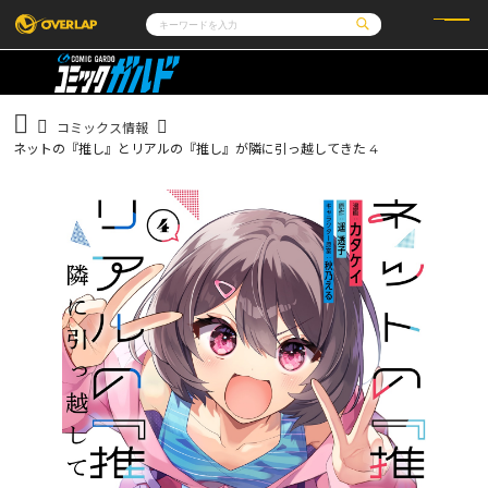
コミック
ライトノベル
コミックガルド
文庫
コミッククリエ
ノベルス
コミックス情報
LiQulle
ノベルスf
ラブパルフェ
ロサージュノベルス
ネットの『推し』とリアルの『推し』が隣に引っ越してきた 4
その他
通販・NEWS
コミックエッセイ
OVERLAP STORE
ポケットモンスター
オーバーラップ広報室
アニメ
ゲーム
企業
会社概要
オーバーラップ文庫
採用情報
アクセス
オーバーラップホールディングス
お問い合わせはこちら
オーバーラップノベルス
オーバーラップノベルスf