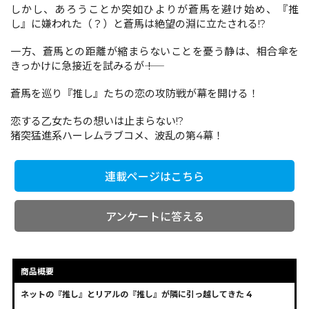
しかし、あろうことか突如ひよりが蒼馬を避け始め、『推
し』に嫌われた（？）と蒼馬は絶望の淵に立たされる!?
コミックエッセイ
一方、蒼馬との距離が縮まらないことを憂う静は、相合傘を
きっかけに急接近を試みるが――！
閉じる
蒼馬を巡り『推し』たちの恋の攻防戦が幕を開ける！
恋する乙女たちの想いは止まらない!?
猪突猛進系ハーレムラブコメ、波乱の第4幕！
連載ページはこちら
アンケートに答える
商品概要
ネットの『推し』とリアルの『推し』が隣に引っ越してきた 4