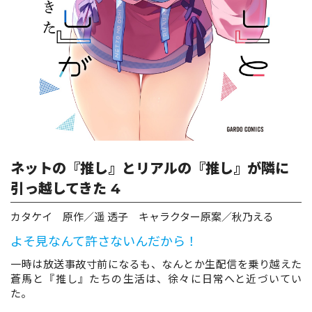
ロサージュノベルス
コミックガルド
コミッククリエ
ネットの『推し』とリアルの『推し』が隣に
引っ越してきた 4
カタケイ 原作／遥 透子 キャラクター原案／秋乃える
リキューレ
よそ見なんて許さないんだから！
一時は放送事故寸前になるも、なんとか生配信を乗り越えた
蒼馬と『推し』たちの生活は、徐々に日常へと近づいてい
コミックパルフェ
た。