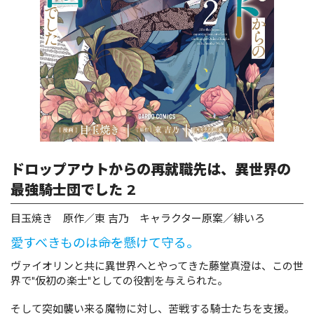
ロサージュノベルス
コミックガルド
コミッククリエ
ドロップアウトからの再就職先は、異世界の
最強騎士団でした 2
目玉焼き 原作／東 吉乃 キャラクター原案／緋いろ
リキューレ
愛すべきものは――命を懸けて守る。
ヴァイオリンと共に異世界へとやってきた藤堂真澄は、この世
界で"仮初の楽士"としての役割を与えられた。
コミックパルフェ
そして突如襲い来る魔物に対し、苦戦する騎士たちを支援。