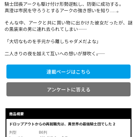
騎士団長アークも駆け付け形勢逆転し、防衛に成功する。
真澄は市民を守ろうとするアークの強き想いを知り……。
コミックエッセイ
そんな中、アークと共に買い物に出かけた彼女だったが、謎
の黒装束の男に連れ去られてしまい――
閉じる
「大切なものを手元から離しちゃダメだよな」
二人きりの夜を越えて互いへの想いが芽吹く――。
連載ページはこちら
アンケートに答える
商品概要
ドロップアウトからの再就職先は、異世界の最強騎士団でした 2
判型
B6判