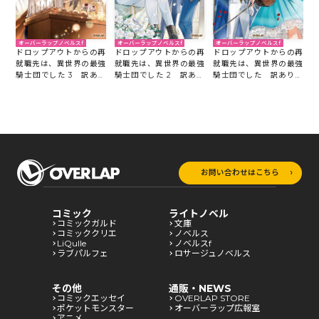
オーバーラップノベルスf
オーバーラップノベルスf
オーバーラップノベルスf
ドロップアウトからの再
ドロップアウトからの再
ドロップアウトからの再
就職先は、異世界の最強
就職先は、異世界の最強
就職先は、異世界の最強
騎士団でした 3 訳あり
騎士団でした 2 訳あり
騎士団でした 訳ありヴ
ヴァイオリニスト、魔力
ヴァイオリニスト、魔力
ァイオリニスト、魔力回
回復役になる
回復役になる
復役になる
お問い合わせはこちら
コミック
ライトノベル
コミックガルド
文庫
コミッククリエ
ノベルス
LiQulle
ノベルスf
ラブパルフェ
ロサージュノベルス
その他
通販・NEWS
コミックエッセイ
OVERLAP STORE
ポケットモンスター
オーバーラップ広報室
アニメ