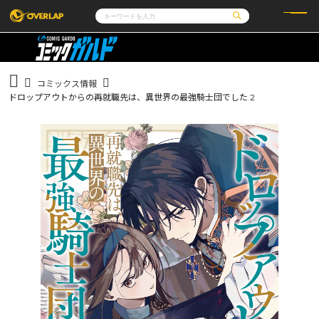
コミック
ライトノベル
コミックガルド
文庫
コミッククリエ
ノベルス
コミックス情報
LiQulle
ノベルスf
ラブパルフェ
ロサージュノベルス
ドロップアウトからの再就職先は、異世界の最強騎士団でした 2
その他
通販・NEWS
コミックエッセイ
OVERLAP STORE
ポケットモンスター
オーバーラップ広報室
アニメ
ゲーム
企業
会社概要
オーバーラップ文庫
採用情報
アクセス
オーバーラップホールディングス
お問い合わせはこちら
オーバーラップノベルス
オーバーラップノベルスf