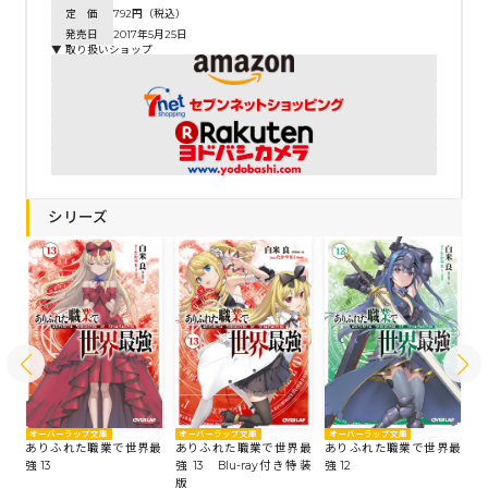
定 価
792円（税込）
発売日
2017年5月25日
▼ 取り扱いショップ
シリーズ
オーバーラップ文庫
オーバーラップ文庫
オーバーラップ文庫
オ
最
ありふれた職業で世界最
ありふれた職業で世界最
ありふれた職業で世界最
あ
強 13
強 13 Blu-ray付き特装
強 12
強
版