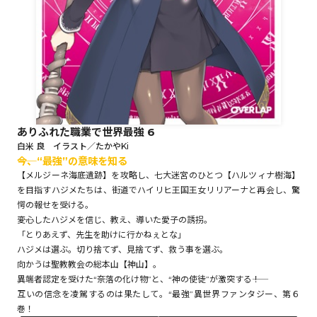
ロサージュノベルス
コミックガルド
ありふれた職業で世界最強 6
白米 良 イラスト／たかやKi
――今、“最強”の意味を知る
コミッククリエ
【メルジーネ海底遺跡】を攻略し、七大迷宮のひとつ【ハルツィナ樹海】
を目指すハジメたちは、街道でハイリヒ王国王女リリアーナと再会し、驚
愕の報せを受ける。
――変心したハジメを信じ、教え、導いた愛子の誘拐。
リキューレ
「とりあえず、先生を助けに行かねぇとな」
ハジメは選ぶ。切り捨てず、見捨てず、救う事を選ぶ。
向かうは聖教教会の総本山【神山】。
異端者認定を受けた“奈落の化け物”と、“神の使徒”が激突する――！
互いの信念を凌駕するのは果たして。“最強”異世界ファンタジー、第６
コミックパルフェ
巻！