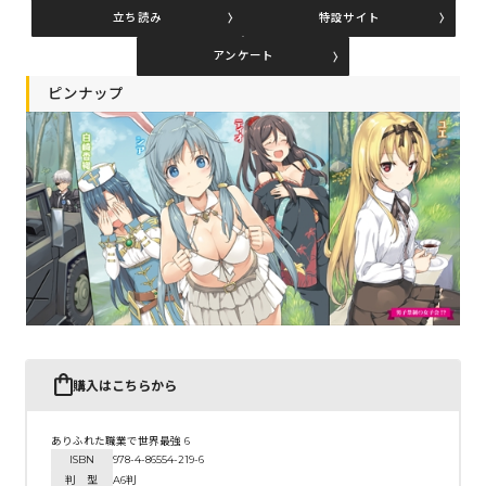
立ち読み
特設サイト
アンケート
コミックエッセイ
ピンナップ
閉じる
購入はこちらから
ありふれた職業で世界最強 6
ISBN
978-4-86554-219-6
判 型
A6判