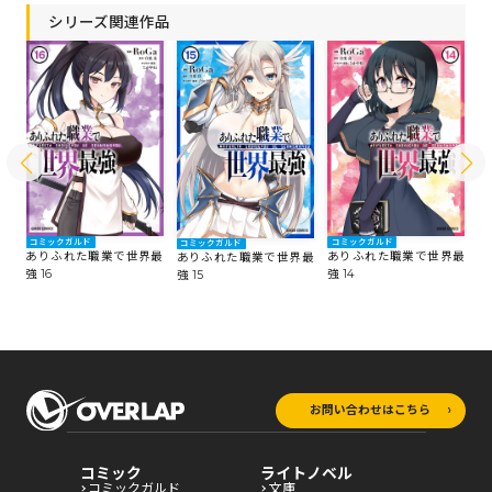
シリーズ関連作品
コミックガルド
コミックガルド
コ
コミックガルド
最
ありふれた職業で世界最
ありふれた職業で世界最
あ
ありふれた職業で世界最
強 16
強 14
強 
強 15
お問い合わせはこちら
コミック
ライトノベル
コミックガルド
文庫