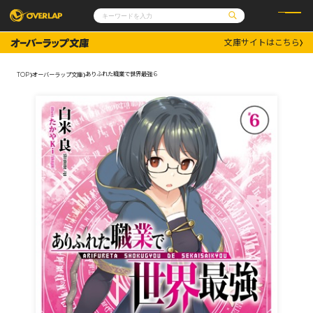
文庫サイトはこちら
コミック
ライトノベル
コミックガルド
文庫
ありふれた職業で世界最強 6
TOP
オーバーラップ文庫
コミッククリエ
ノベルス
LiQulle
ノベルスf
ラブパルフェ
ロサージュノベルス
その他
通販・NEWS
コミックエッセイ
OVERLAP STORE
ポケットモンスター
オーバーラップ広報室
アニメ
ゲーム
企業
会社概要
オーバーラップ文庫
採用情報
アクセス
オーバーラップホールディングス
お問い合わせはこちら
オーバーラップノベルス
オーバーラップノベルスf