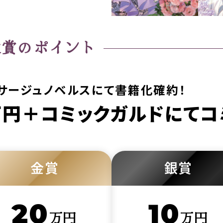
大賞のポイント
サージュノベルスにて書籍化確約！
万円＋コミックガルドにてコ
金賞
銀賞
20
10
万円
万円