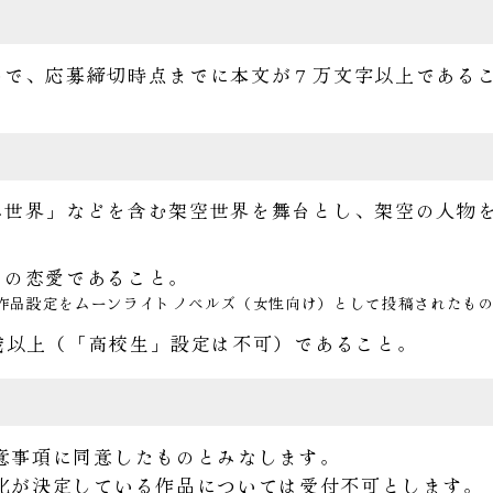
品で、応募締切時点までに本文が７万文字以上である
異世界」などを含む架空世界を舞台とし、架空の人物
）の恋愛であること。
作品設定をムーンライトノベルズ（女性向け）として投稿されたも
歳以上（「高校生」設定は不可）であること。
意事項に同意したものとみなします。
化が決定している作品については受付不可とします。