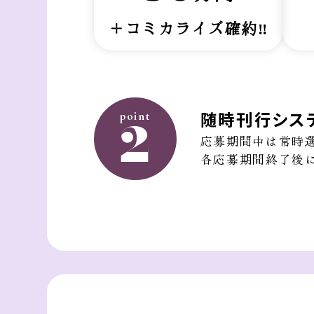
＋コミカライズ確約‼
point
随時刊行シス
2
応募期間中は常時
各応募期間終了後