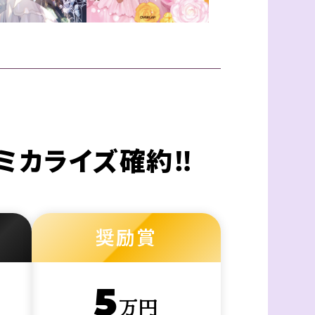
ミカライズ確約‼
奨励賞
5
万円