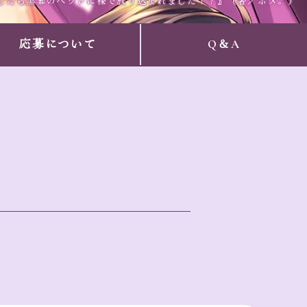
したら黒幕のベッドに裸で放り込まれました！？』（著／ポメ。）
応募について
Q＆A