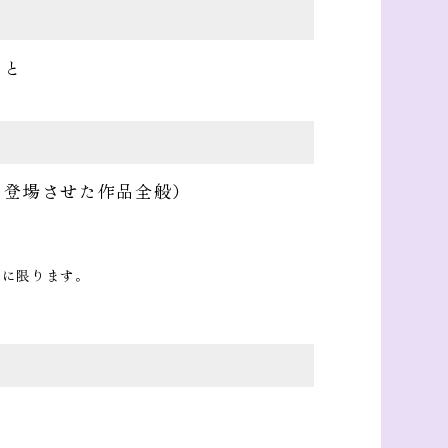
こと
を登場させた作品全般）
のに限ります。