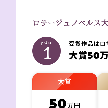
ロサージュノベルス
受賞作品はロ
point
１
大賞50
大賞
50
万円