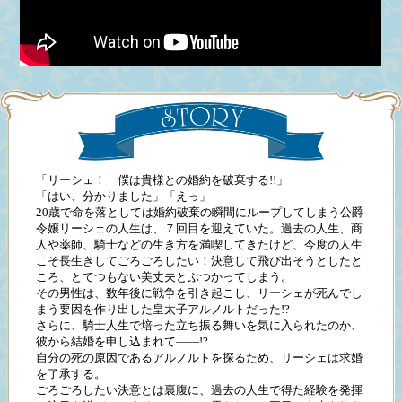
コミックエッセイ
閉じる
「リーシェ！ 僕は貴様との婚約を破棄する!!」
「はい、分かりました」「えっ」
20歳で命を落としては婚約破棄の瞬間にループしてしまう公爵
令嬢リーシェの人生は、７回目を迎えていた。過去の人生、商
人や薬師、騎士などの生き方を満喫してきたけど、今度の人生
こそ長生きしてごろごろしたい！決意して飛び出そうとしたと
ころ、とてつもない美丈夫とぶつかってしまう。
その男性は、数年後に戦争を引き起こし、リーシェが死んでし
まう要因を作り出した皇太子アルノルトだった!?
さらに、騎士人生で培った立ち振る舞いを気に入られたのか、
彼から結婚を申し込まれて――!?
自分の死の原因であるアルノルトを探るため、リーシェは求婚
を了承する。
ごろごろしたい決意とは裏腹に、過去の人生で得た経験を発揮