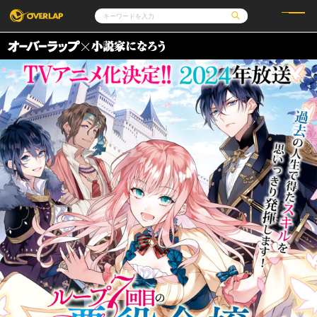
コミック
ライトノベル
コミックガルド
文庫
コミッククリエ
ノベルス
LiQulle
ノベルスf
ラブパルフェ
ロサージュノベルス
その他
通販・NEWS
コミックエッセイ
OVERLAP STORE
ポケットモンスター
オーバーラップ広報室
アニメ
ゲーム
企業
オーバーラップ文庫
会社概要
採用情報
アクセス
オーバーラップホールディングス
お問い合わせはこちら
オーバーラップノベルス
オーバーラップノベルスf