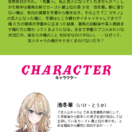
突然告白された。「先輩っ。 私と恋人になってくれませんか？」し
かも相手は春馬の妹でカースト最上位の美 少女・池冬華。腑に落ち
ない俺は、告白の真意を冬華から聞き出す。その上で『ニ セモノ』
の恋人となった俺に、冬華はところ構わずイチャイチャしてきて!?
コミックエッセイ
俺 たちの関係が学園中に広まった結果、春馬の幼馴染や美人教師ま
で俺たちに関わ ってくるようになる。まるで学園ラブコメみたいな
閉じる
状況だが、彼女らが俺のこと を好きなわけがない。……なぜって、
友人キャラの俺がモテまくるわけないだろ？
池冬華
（いけ・とうか）
『主人公キャラ』である池春馬の妹にして、
入学直後から数多くの男子生徒が告白しては
玉砕しているカースト最上位の美少女。 と
ある理由から優児に告白するが……？