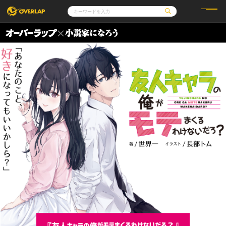
コミック
ライトノベル
コミックガルド
文庫
コミッククリエ
ノベルス
LiQulle
ノベルスf
ラブパルフェ
ロサージュノベルス
その他
通販・NEWS
コミックエッセイ
OVERLAP STORE
ポケットモンスター
オーバーラップ広報室
アニメ
ゲーム
企業
オーバーラップ文庫
会社概要
採用情報
アクセス
オーバーラップホールディングス
お問い合わせはこちら
オーバーラップノベルス
オーバーラップノベルスf