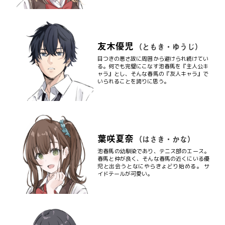
友木優児
（ともき・ゆうじ）
目つきの悪さ故に周囲から避けられ続けてい
る。何でも完璧にこなす池春馬を『主人公キ
ャラ』とし、そんな春馬の『友人キャラ』で
いられることを誇りに思う。
葉咲夏奈
（はさき・かな）
池春馬の幼馴染であり、テニス部のエース。
春馬と仲が良く、そんな春馬の近くにいる優
児と出会うとなにやらきょどり始める。 サ
イドテールが可愛い。