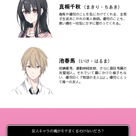
真桐千秋
（まきり・ちあき）
春馬や優児のことを気にかけてくれる、全男
子生徒あこがれの美人教師。優児のことも、
悪い噂を一切気にせずに関わってくれる。
池春馬
（いけ・はるま）
成績優秀、運動神経抜群、さらに眉目秀麗の
完璧超人。それでいて鼻にかけた様子もな
い、優児曰く『物語の主人公』。優児にとっ
て唯一の友人。
友人キャラの俺がモテまくるわけないだろ？