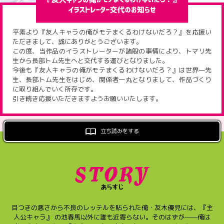
ロサージュノベルス
平素より『友人キャラの俺がモテまくるわけないだろ？』を応援い
ただきまして、誠にありがとうございます。
この度、当作品のイラストレーターが諸般の事情により、トマリ先
生から長部トム先生へと交代する運びとなりました。
コミックガルド
今後も『友人キャラの俺がモテまくるわけないだろ？』は世界一先
生、長部トム先生をはじめ、関係者一丸となりまして、作品づくり
に取り組んでいく所存です。
引き続き応援いただきますようお願いいたします。
コミッククリエ
立ち読みをする
リキューレ
目つきの悪さから不良のレッテルを貼られた俺・友木優児には、『主
コミックパルフェ
人公キャラ』 の池春馬以外に誰も近寄らない。そのはずが──俺は