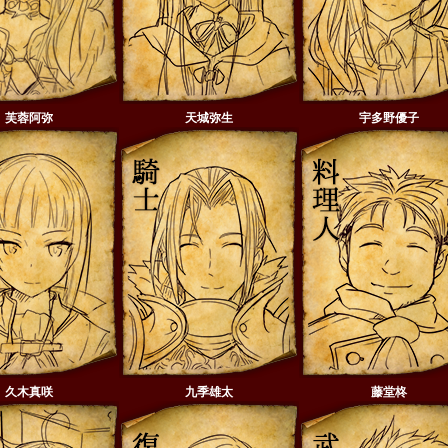
芙蓉阿弥
天城弥生
宇多野優子
久木真咲
九季雄太
藤堂柊