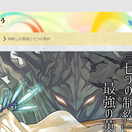
オーバーラップ文庫×小説家になろう
う
神殺しの英雄と七つの誓約