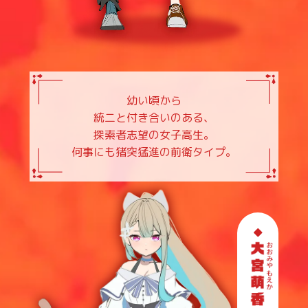
幼い頃から
統二と付き合いのある、
探索者志望の女子高生。
何事にも猪突猛進の前衛タイプ。
◆