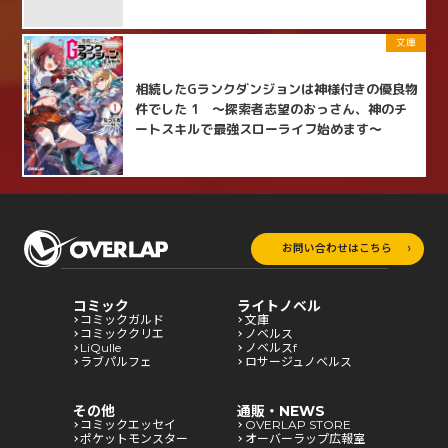
文庫
相続したGランクダンジョンは神様付きの優良物
件でした 1 ～探索者志望のおっさん、神のチ
ートスキルで最強スローライフ始めます～
お問い合わせはこちら
コミック
ライトノベル
コミックガルド
文庫
コミッククリエ
ノベルス
LiQulle
ノベルスf
ラブパルフェ
ロサージュノベルス
その他
通販・NEWS
コミックエッセイ
OVERLAP STORE
ポケットモンスター
オーバーラップ広報室