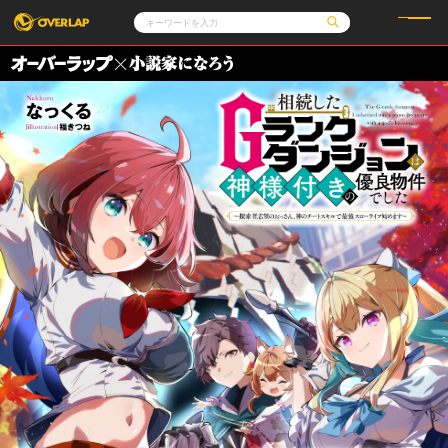
コミック
ライトノベル
コミックガルド
文庫
コミッククリエ
ノベルス
LiQulle
ノベルスf
ラブパルフェ
ロサージュノベルス
その他
通販・NEWS
コミックエッセイ
OVERLAP STORE
ポケットモンスター
オーバーラップ広報室
アニメ
ゲーム
企業
オーバーラップ文庫
会社概要
採用情報
アクセス
オーバーラップホールディングス
お問い合わせはこちら
オーバーラップノベルス
オーバーラップノベルスf