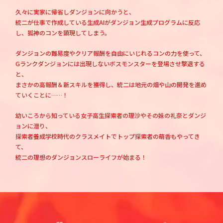
久々に実家に帰省しダンジョンに向かうと、
統二が仕事で作成している生成AIがダンジョン生成プログラムに反応
し、狐神のコンを顕現してしまう。
コミックエッセイ
ダンジョンの難易度やクリア報酬を自由にいじれるコンの力を使って、
閉じる
Gランクダンジョンには出現しないボスモンスターを登場させ撃退する
と、
まさかの高報酬＆新スキルを獲得し、統二は地元の畑や山の開発を進め
ていくことに……！
幼いころから知っている女子高生探索者の理沙やその妹の礼奈とダンジ
ョンに潜り、
探索者養成学校時代のクラスメイトでトップ探索者の萌香もやってき
て、
統二の理想のダンジョンスローライフが始まる！