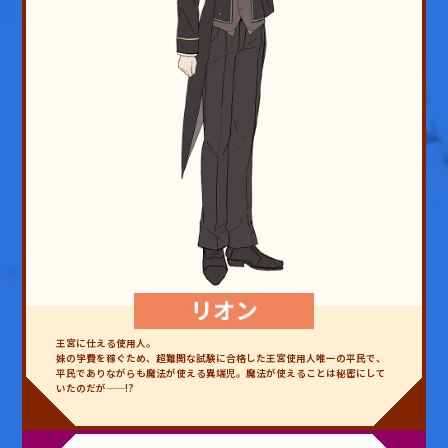
王宮に仕える使用人。
妹の学費を稼ぐため、超難関な試験に合格した王宮使用人唯一の平民で、
平民でありながらも魔法が使える異端児。魔法が使えることは秘密にして
いたのだが——!?