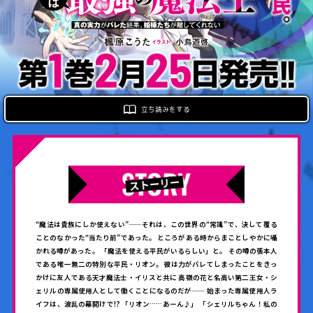
ロサージュノベルス
コミックガルド
立ち読みをする
コミッククリエ
“魔法は貴族にしか使えない”——それは、この世界の“常識”で、決して覆る
リキューレ
ことのなかった“当たり前”であった。 ところがある時からまことしやかに囁
かれる噂があった。 「魔法を使える平民がいるらしい」と。 その噂の張本人
である唯一無二の特別な平民・リオン。 彼は力がバレてしまったことをきっ
かけに友人である天才魔法士・イリスと共に 高嶺の花と名高い第二王女・シ
ェリルの専属使用人として働くことになるのだが—— 始まった専属使用人ラ
コミックパルフェ
イフは、波乱の幕開けで!? 「リオン……あーん♪」 「シェリルちゃん！私の