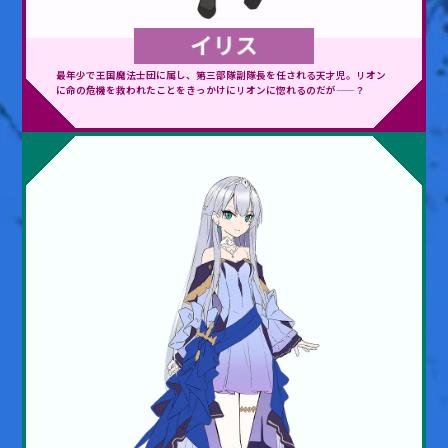
最年少で王国魔法士団に属し、第三部隊副隊長を任される天才児。リオン
に命の危機を救われたことをきっかけにリオンに惚れるのだが——？