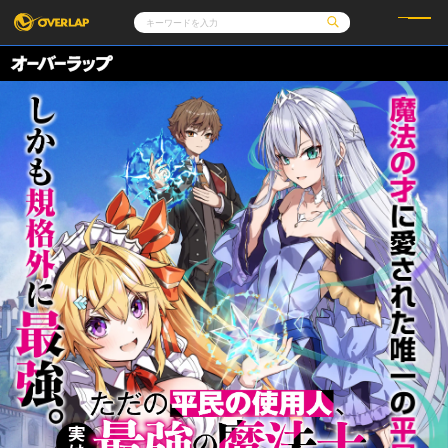
コミック
ライトノベル
コミックガルド
文庫
コミッククリエ
ノベルス
LiQulle
ノベルスf
ラブパルフェ
ロサージュノベルス
その他
通販・NEWS
コミックエッセイ
OVERLAP STORE
ポケットモンスター
オーバーラップ広報室
アニメ
ゲーム
企業
オーバーラップ文庫
会社概要
採用情報
アクセス
オーバーラップホールディングス
お問い合わせはこちら
オーバーラップノベルス
オーバーラップノベルスf