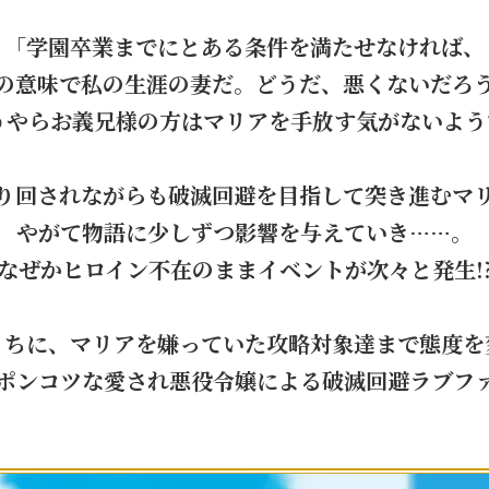
「学園卒業までにとある条件を満たせなければ、
の意味で私の生涯の妻だ。どうだ、悪くないだろ
うやらお義兄様の方はマリアを手放す気がないようで
り回されながらも破滅回避を目指して突き進むマ
やがて物語に少しずつ影響を与えていき……。
なぜかヒロイン不在のままイベントが次々と発生!
うちに、マリアを嫌っていた攻略対象達まで態度を
ポンコツな愛され悪役令嬢による破滅回避ラブフ