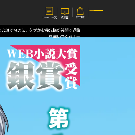
レーベル一覧
広報室
STORE
ったはずなのに、なぜかお義兄様が笑顔で退路
を塞いでくる！〜
S
企業
E
会社概要
報室
採用情報
アクセス
オーバーラップホールディングス
ベルス
コミックガルド
お問い合わせはこちら
コミックエッセイ