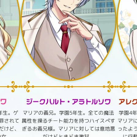
年生。ゲ
マリアの義兄。学園5年生。全ての魔法
学園4
罪されて
属性を操るチート能力を持つハイスぺす
マリア
だけど、
ぎるお義兄様。マリアに対しては意地悪
ったよ
少女。
だけどときどき激甘。
に行