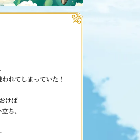
。
嫌われてしまっていた！
おけば
い立ち、
—