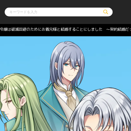
令嬢は破滅回避のためにお義兄様と結婚することにしました 〜契約結婚だ
ル
その他
通販・NEW
コミックエッセイ
OVERLAP STOR
ポケットモンスター
オーバーラップ広
アニメ
ス
ゲーム
ーラップノベルス
オーバーラップノベルスf
ロサージュノ
リキューレ
コミックパルフェ