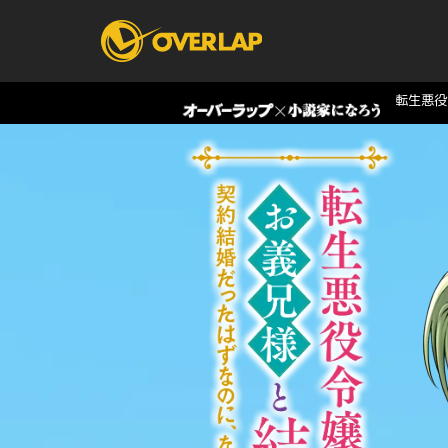
転生悪役
コミック
ライトノベ
コミックガルド
文庫
コミッククリエ
ノベルス
LiQulle
ノベルスf
ラブパルフェ
ロサージュノベル
オーバーラップ文庫
オーバ
コミッククリエ