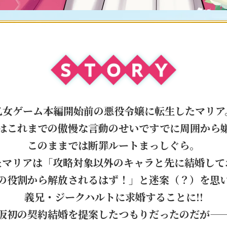
乙女ゲーム本編開始前の悪役令嬢に転生したマリア
はこれまでの傲慢な言動のせいですでに周囲から
このままでは断罪ルートまっしぐら。
たマリアは「攻略対象以外のキャラと先に結婚して
の役割から解放されるはず！」と迷案（？）を思
義兄・ジークハルトに求婚することに!!
仮初の契約結婚を提案したつもりだったのだが—