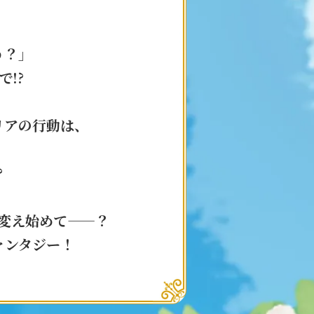
う？」
!?
リアの行動は、
?
変え始めて——？
ァンタジー！