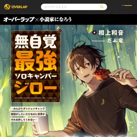
コミック
ライトノベル
コミックガルド
文庫
コミッククリエ
ノベルス
LiQulle
ノベルスf
ラブパルフェ
ロサージュノベルス
その他
通販・NEWS
コミックエッセイ
OVERLAP STORE
ポケットモンスター
オーバーラップ広報室
アニメ
ゲーム
企業
オーバーラップ文庫
会社概要
採用情報
アクセス
オーバーラップホールディングス
お問い合わせはこちら
オーバーラップノベルス
オーバーラップノベルスf