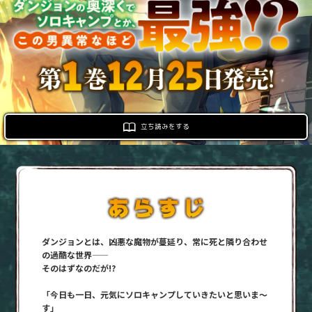
ロサージュノベルス
コミックガルド
立ち読みをする
コミッククリエ
リキューレ
ダンジョンとは、凶悪な魔物が蔓延り、常に死と隣り合わせ
の過酷な世界——
そのはずなのだが!?
「今日も一日、元気にソロキャンプしていきたいと思いま〜
コミックパルフェ
す」