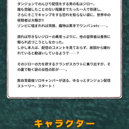
ダンジョンでのんびり配信をする男の名はジロー。
誰も突破したことのない階層までたった一人で到達し、
さらにそこでキャンプをする恐れを知らない姿に、世界中の
視聴者は大騒ぎ!!
コミックエッセイ
ゾンビに噛まれれば笑顔、魔物は素手でワンパンetc……。
閉じる
語れば尽きないジローの異常っぷりに、他の冒険者は畏怖に
駆られ近づこうとしなかった。
しかし本人は、配信のコメントを見ておらず、周囲から嫌わ
れていると勘違いしているようで……？
そのジローの力を欲するクランがスカウトに乗り出すが、そ
の裏で動く謎の女性の影が——。
無自覚最強ソロキャンパーが送る、ゆるっとダンジョン配信
ストーリー、スタート！