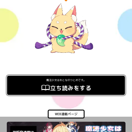
魔法少女はおとなのつとめです。
立ち読みをする
WEB連載ページ