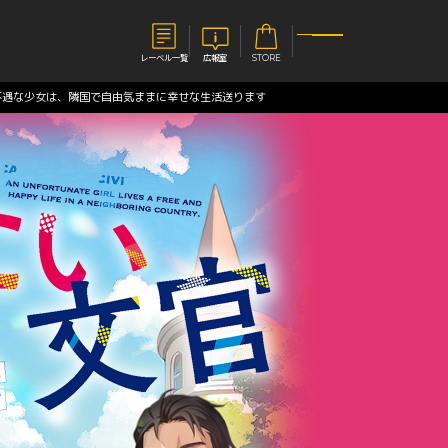
レーベル一覧
広報室
STORE
不遇な少女は、隣国で自由気ままに幸せな生活送ります
S
企業
E
会社概要
報室
採用情報
アクセス
オーバーラップホールディングス
ベルス
コミックガルド
お問い合わせはこちら
コミックエッセイ