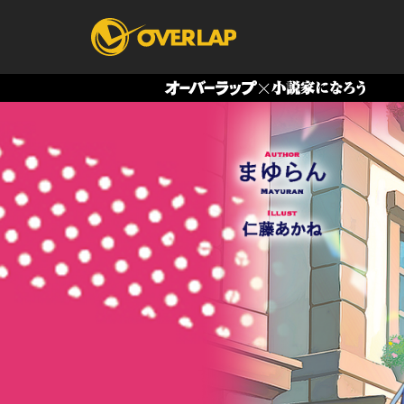
コミック
ライトノベ
コミックガルド
文庫
コミッククリエ
ノベルス
LiQulle
ノベルスf
ラブパルフェ
ロサージュノベル
オーバーラップ文庫
オーバ
コミッククリエ