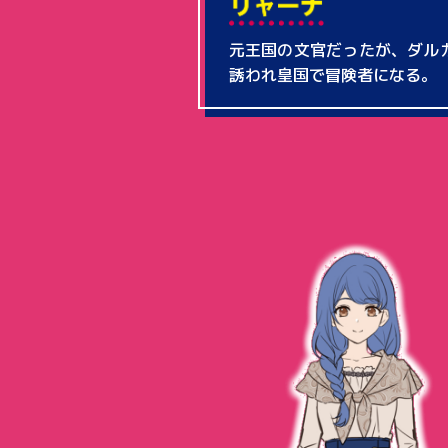
元王国の文官だったが、ダル
誘われ皇国で冒険者になる。