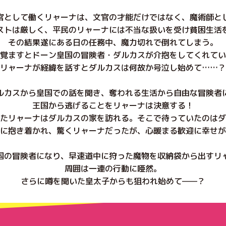
官として働くリャーナは、文官の才能だけではなく、魔術師と
ストは厳しく、平民のリャーナには不当な扱いを受け貧困生活
その結果遂にある日の任務中、魔力切れで倒れてしまう。
覚ますとドーン皇国の冒険者・ダルカスが介抱をしてくれてい
リャーナが経緯を話すとダルカスは何故か号泣し始めて……？
ルカスから皇国での話を聞き、奪われる生活から自由な冒険者
王国から逃げることをリャーナは決意する！
たリャーナはダルカスの家を訪れる。そこで待っていたのはダ
に抱き着かれ、驚くリャーナだったが、心暖まる歓迎に幸せが
国の冒険者になり、早速道中に狩った魔物を収納袋から出すリ
周囲は一連の行動に唖然。
さらに噂を聞いた皇太子からも狙われ始めて——？