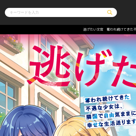
逃げたい文官 奪われ続けてきた
ル
その他
通販・NEW
コミックエッセイ
OVERLAP STOR
ポケットモンスター
オーバーラップ広
アニメ
ス
ゲーム
ーラップノベルス
オーバーラップノベルスf
ロサージュノ
リキューレ
コミックパルフェ