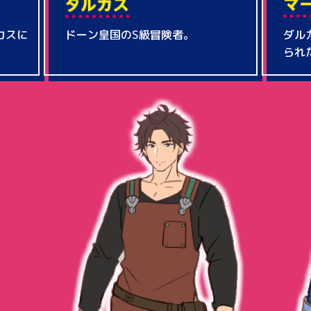
カスに
ドーン皇国のS級冒険者。
ダル
られ