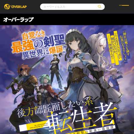
コミック
ライトノベル
コミックガルド
文庫
コミッククリエ
ノベルス
LiQulle
ノベルスf
ラブパルフェ
ロサージュノベルス
その他
通販・NEWS
コミックエッセイ
OVERLAP STORE
ポケットモンスター
オーバーラップ広報室
アニメ
ゲーム
企業
オーバーラップ文庫
会社概要
採用情報
アクセス
オーバーラップホールディングス
お問い合わせはこちら
オーバーラップノベルス
オーバーラップノベルスf