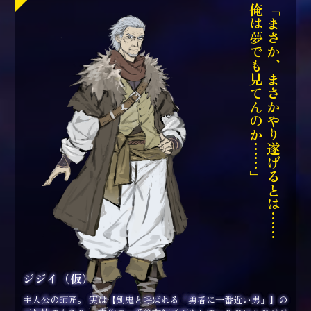
俺は夢でも見てんのか︙︙」
「まさか、まさかやり遂げるとは︙︙
ジジイ（仮）
主人公の師匠。 実は【剣鬼と呼ばれる「勇者に一番近い男」】の