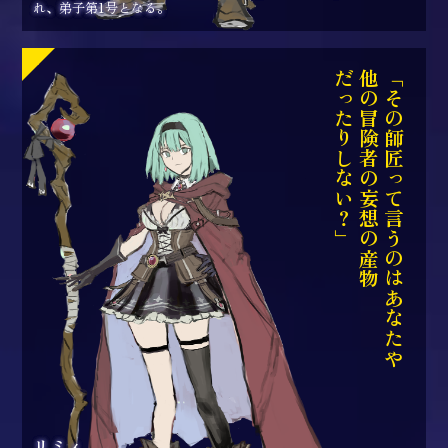
れ、弟子第1号となる。
だったりしない？」
他の冒険者の妄想の産物
「その師匠って言うのはあなたや
リミィ