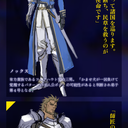
師の剣で魔物を断ち、民草を救うのが
「僕は師匠を追って諸国を巡ります。
ノックス
有力貴族であるフェアハウト家の三男。 「かませ犬が一回負けて
覚醒するパターンの主人公ポジ」の可能性があると判断され弟子
第４号となる。