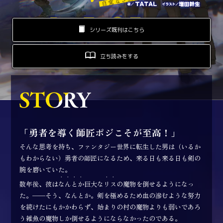
ロサージュノベルス
シリーズ既刊はこちら
立ち読みをする
コミックガルド
コミッククリエ
「勇者を導く師匠ポジこそが至高！」
そんな思考を持ち、ファンタジー世界に転生した男は（いるか
もわからない）勇者の師匠になるため、来る日も来る日も剣の
リキューレ
腕を磨いていた。
・・・・
・・
数年後、彼は
なんとか
巨大な
リス
の魔物を倒せるようになっ
た。——そう、なんとか。剣を極めるため血の滲むような努力
を続けたにもかかわらず、始まりの村の魔物よりも弱いであろ
コミックパルフェ
う雑魚の魔物しか倒せるようにならなかったのである。