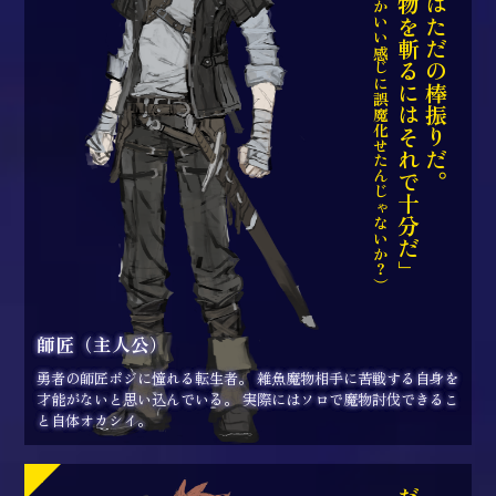
（よし。なんかいい感じに誤魔化せたんじゃないか？）
だが、魔物を斬るにはそれで十分だ」
「俺の剣はただの棒振りだ。
師匠（主人公）
勇者の師匠ポジに憧れる転生者。 雑魚魔物相手に苦戦する自身を
才能がないと思い込んでいる。 実際にはソロで魔物討伐できるこ
と自体オカシイ。