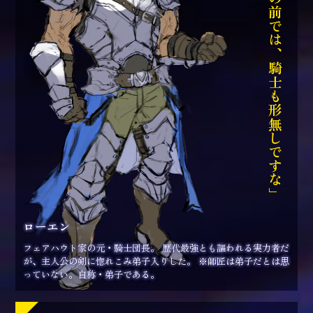
「師匠の前では、騎士も形無しですな」
ローエン
フェアハウト家の元・騎士団長。 歴代最強とも謳われる実力者だ
が、主人公の剣に惚れこみ弟子入りした。 ※師匠は弟子だとは思
っていない。自称・弟子である。