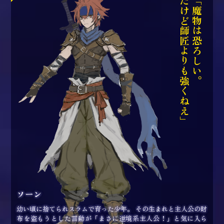
だけど師匠よりも強くねえ」
「魔物は恐ろしい。
ソーン
幼い頃に捨てられスラムで育った少年。 その生まれと主人公の財
布を盗もうとした言動が「まさに逆境系主人公！」と気に入ら