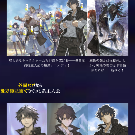
魔物の強さは規格外。し
魅力的なキャラクターたちが繰り広げる——無自覚
かし究極の努力とド根性
最強主人公の勘違いコメディ！
があれば——斬れる！