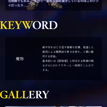
元相棒でもある。 本作で一番後方師匠面をしているのはこのジジ
イだったり……？
剣や矢をはじき返す強靭な皮膚、発達した
筋肉による驚異的な膂力を持ち、人類に敵
対する存在。
魔物
基本的には【冒険者】と呼ばれる熟練の戦
士が4人がかりでやっと一体倒すことがで
きる。