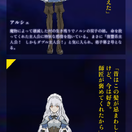
アルシェ
魔物によって壊滅した村の生き残りでノルンの双子の姉。 命を救
ってくれた主人公に特別な感情を抱いている。 まさに「復讐系主
人公！ しかもダブル主人公！」と気に入られ、弟子第２号とな
る。
師匠が褒めてくれたから」
けど、今は好き。
「昔はこの髪が忌まわしかった。