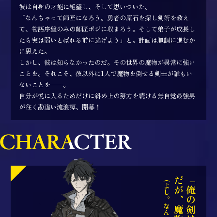
彼は自身の才能に絶望し、そして思いついた。
「なんちゃって師匠になろう。勇者の原石を探し剣術を教え
て、物語序盤のみの師匠ポジに収まろう。そして弟子が成長し
コミックエッセイ
たら実は弱いとばれる前に逃げよう」と。計画は順調に進むか
閉じる
に思えた。
しかし、彼は知らなかったのだ。その世界の魔物が異常に強い
ことを。それこそ、彼以外に1人で魔物を倒せる剣士が誰もい
ないことを——。
自分が悦に入るためだけに斜め上の努力を続ける無自覚最強男
が往く勘違い流浪譚、開幕！