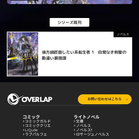
シリーズ既刊
ノベルス
後方師匠面したい系転生者 1 自覚なき剣聖の
勘違い最強譚
お問い合わせはこちら
コミック
ライトノベル
コミックガルド
文庫
コミッククリエ
ノベルス
LiQulle
ノベルスf
ラブパルフェ
ロサージュノベルス