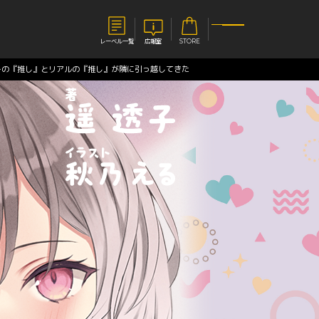
レーベル一覧
広報室
STORE
トの『推し』とリアルの『推し』が隣に引っ越してきた
S
企業
E
会社概要
報室
採用情報
アクセス
オーバーラップホールディングス
ベルス
コミックガルド
お問い合わせはこちら
コミックエッセイ