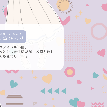
支倉ひより
気アイドル声優。
っとりした性格だが、お酒を飲む
人が変わり……？