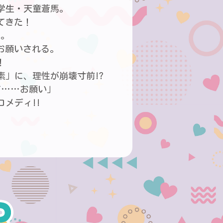
大学生・天童蒼馬。
てきた！
り。
お願いされる。
！
素」に、理性が崩壊寸前!?
て……お願い」
メディ!!