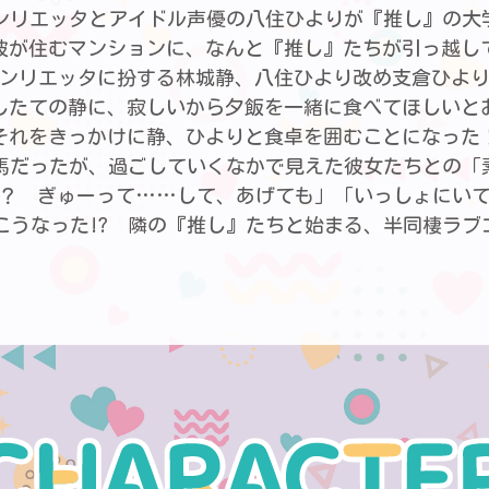
rアンリエッタとアイドル声優の八住ひよりが『推し』の
彼が住むマンションに、なんと『推し』たちが引っ越し
ンリエッタに扮する林城静、八住ひより改め支倉ひよ
したての静に、寂しいから夕飯を一緒に食べてほしいと
それをきっかけに静、ひよりと食卓を囲むことになった
馬だったが、過ごしていくなかで見えた彼女たちとの「
？ ぎゅーって……して、あげても」「いっしょにい
こうなった!? 隣の『推し』たちと始まる、半同棲ラブコ