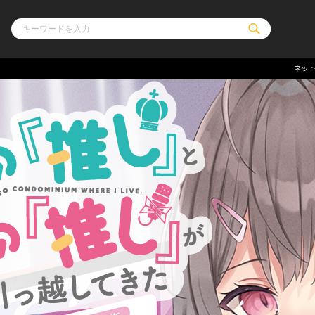
ネッ
ル
その他
通販・NEW
コミックエッセイ
OVERLAP STOR
ポケットモンスター
オーバーラップ広
アニメ
ス
ゲーム
ーラップノベルス
オーバーラップノベルスf
ロサージュノ
リキューレ
コミックパルフェ