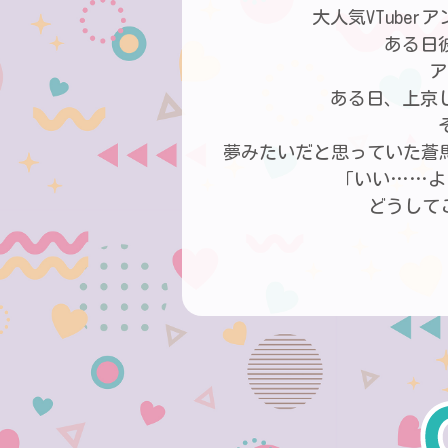
大人気VTube
ある日
ア
ある日、上京
夢みたいだと思っていた蒼
「いい……よ
どうして