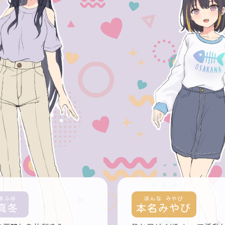
真冬
本名みやび