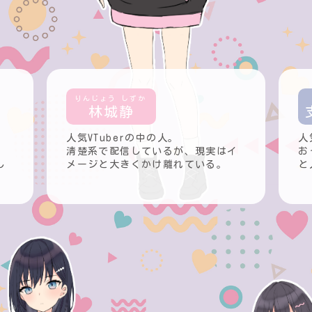
林城静
人気VTuberの中の人。
人
清楚系で配信しているが、現実はイ
お
し
メージと大きくかけ離れている。
と