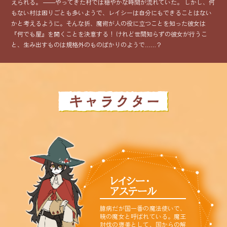
えられる。 ――やってきた村では穏やかな時間が流れていた。 しかし、何
もない村は困りごとも多いようで、レイシーは自分にもできることはない
かと考えるように。そんな折、魔術が人の役に立つことを知った彼女は
コミックエッセイ
『何でも屋』を開くことを決意する！ けれど世間知らずの彼女が行うこ
と、生み出すものは規格外のものばかりのようで……？
閉じる
レイシー・
アステール
臆病だが国一番の魔法使いで、
暁の魔女と呼ばれている。魔王
討伐の褒美として、国からの解