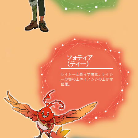
フォティア
（ティー）
レイシーと暮らす魔物。レイシ
ーの頭の上やイノシシの上が定
位置。