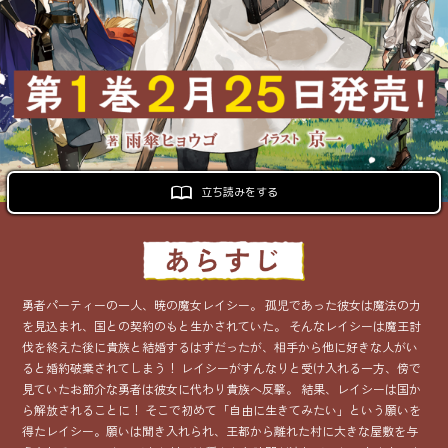
ロサージュノベルス
コミックガルド
立ち読みをする
コミッククリエ
勇者パーティーの一人、暁の魔女レイシー。 孤児であった彼女は魔法の力
リキューレ
を見込まれ、国との契約のもと生かされていた。 そんなレイシーは魔王討
伐を終えた後に貴族と結婚するはずだったが、相手から他に好きな人がい
ると婚約破棄されてしまう！ レイシーがすんなりと受け入れる一方、傍で
見ていたお節介な勇者は彼女に代わり貴族へ反撃。 結果、レイシーは国か
ら解放されることに！ そこで初めて「自由に生きてみたい」という願いを
コミックパルフェ
得たレイシー。願いは聞き入れられ、王都から離れた村に大きな屋敷を与