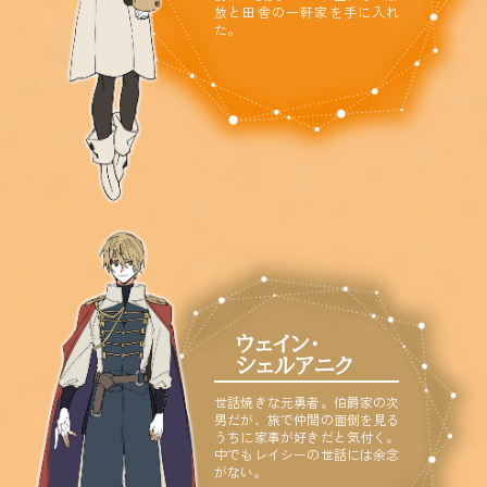
放と田舎の一軒家を手に入れ
た。
ウェイン・
シェルアニク
世話焼きな元勇者。伯爵家の次
男だが、旅で仲間の面倒を見る
うちに家事が好きだと気付く。
中でもレイシーの世話には余念
がない。