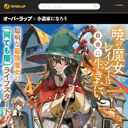
コミック
ライトノベル
コミックガルド
文庫
コミッククリエ
ノベルス
LiQulle
ノベルスf
ラブパルフェ
ロサージュノベルス
その他
通販・NEWS
コミックエッセイ
OVERLAP STORE
ポケットモンスター
オーバーラップ広報室
アニメ
ゲーム
企業
オーバーラップ文庫
会社概要
採用情報
アクセス
オーバーラップホールディングス
お問い合わせはこちら
オーバーラップノベルス
オーバーラップノベルスf