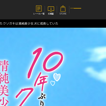
レーベル一覧
広報室
STORE
したクソガキは清純美少女JKに成長していた
S
企業
E
会社概要
報室
採用情報
アクセス
オーバーラップホールディングス
ベルス
コミックガルド
お問い合わせはこちら
コミックエッセイ