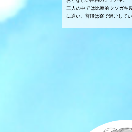
おとなしい性格のクソガキ。
三人の中では比較的クソガキ
に通い、普段は寮で過ごして