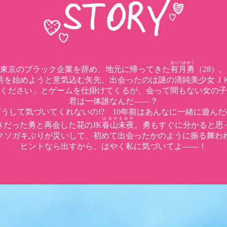
ありつきゆう
東京のブラック企業を辞め、地元に帰ってきた
有月勇
（28）。
活を始めようと意気込む矢先、出会ったのは謎の清純美少女Ｊ
ください」とゲームを仕掛けてくるが、会って間もない女の子
君は一体誰なんだ――？
うして気づいてくれないの!? 10年前はあんなに一緒に遊ん
はるやまみや
きだった勇と再会した花のJK
春山未夜
。勇もすぐに分かると思
クソガキぶりが災いして、初めて出会ったかのように振る舞わ
ヒントなら出すから、はやく私に気づいてよ――！