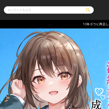
10年ぶりに再会
ル
その他
通販・NEW
コミックエッセイ
OVERLAP STOR
ポケットモンスター
オーバーラップ広
アニメ
ス
ゲーム
ーラップノベルス
オーバーラップノベルスf
ロサージュノ
リキューレ
コミックパルフェ