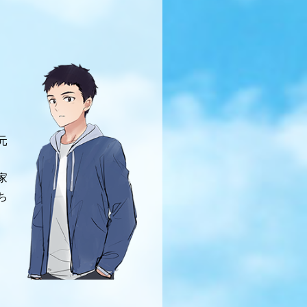
元
家
ち
。